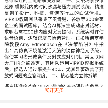
思维跃迁的全链路解决方案。 一、实战场景多维
还原 模拟舱内的时间沙漏与压力测试系统，精准
复刻了投行、科技、咨询等行业的面试情境。
VIPKID教研团队采集了麦肯锡、谷歌等300余家
企业的面试题库，结合AI算法生成动态对话树，
求职者需在90秒内应对突发提问，系统实时评估
语音语调、逻辑密度与情绪管理。正如哈佛商学
院教授Amy Edmondson在《决策陷阱》中指
出：高仿真环境能激活大脑的镜像神经元系统，
促使学习者形成条件反射式应对机制。某互联网
大厂HR总监透露，其团队运用VIPKID模拟系统
后，候选人通过率提升40%，尤其显著改善了开
放式问题的应答深度。 二、核心能力立体拆解
语言精准度革命 VIPKID独创的商务语料库收录了
展开更多
200万条真实面试对话，通过语义分析发现，优
秀应答者普遍掌握1500个高价值行业术语。系统
采用NLP技术检测话术含水量，例如将I think…优