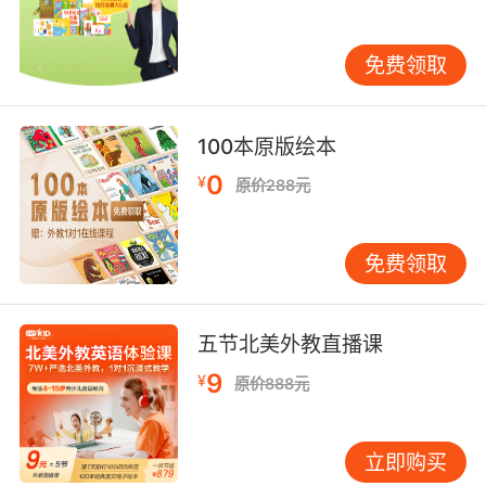
体语言、眼神接触频次等32项微表情参数，美国
心理学家Paul Ekman的面部编码系统被深度整
免费领取
合。模拟中东企业面试时，系统会提示握手力
度、座位距离等文化密码；面对德国企业则强化
直接性表达训练。某车企候选人因在模拟中准确
100本原版绘本
识别荷兰面试官的点头+皱眉矛盾信号，及时调整
0
¥
原价288元
策略最终胜出。 四、品牌赋能创新路径 VIPKID
的核心竞争力在于真人+AI双引擎驱动。8000名
具备企业经验的外教构成动态陪练网络，AI教练
免费领取
则通过声纹识别纠正13种发音偏误。更关键的是
其OMO（Online-Merge-Offline）闭环设计：
线上完成50小时模块化学习后，学员可预约纽
五节北美外教直播课
约、伦敦等地的实体模拟中心，在全息投影的董
9
¥
原价888元
事会会议室中接受压力测试。某咨询公司合伙人
评价：这种虚实交融的训练，让中国求职者首次
实现了从’答题机器’到’价值输出者’的质变。 站在
立即购买
职业进化的十字路口，英语面试模拟已超越语言