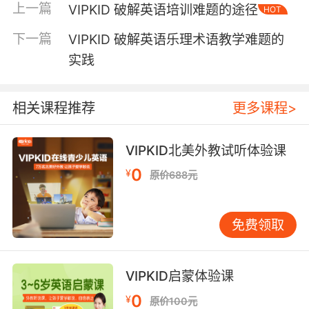
上一篇
VIPKID 破解英语培训难题的途径
化为Based on the data…。剑桥大学语言研究中
HOT
心2022年实验表明，使用精准行业术语的应答者
下一篇
VIPKID 破解英语乐理术语教学难题的
可信度评分提升27%。某学员在模拟亚马逊面试
实践
时，因准确运用AWS Well-Architected
Framework等术语，获得技术岗直通卡。
相关课程推荐
更多课程>
思维可视化训练 STAR法则（Situation-Task-
Action-Result）的数字化演绎成为破局关键。
VIPKID开发的3D思维矩阵工具，强制要求求职者
VIPKID北美外教试听体验课
在描述经历时嵌入时间轴、决策树与量化指标。
0
¥
原价688元
斯坦福行为实验室研究显示，结构化叙事可使面
试官记忆留存率提升65%。某金融从业者通过系
统训练，将处理客户投诉的案例转化为包含风险
免费领取
评估模型、ROI计算的可视化报告，成功斩获摩根
大通offer。
VIPKID启蒙体验课
三、文化认知隐性渗透 跨文化交际的暗礁往往隐
0
¥
原价100元
藏在非语言层面。VIPKID的情景库特别标注了肢