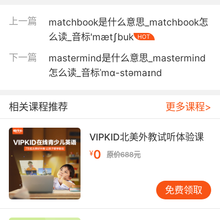
她很后悔告诉你 你不该收养那些獒幼犬
上一篇
matchbook是什么意思_matchbook怎
么读_音标'mætʃbuk
HOT
5. Someone could have trained a pit bull or a
large breed like a mastiff or an akita to attack
下一篇
mastermind是什么意思_mastermind
on command.
怎么读_音标ˈmɑ-stəmaɪnd
也许有人训练了斗牛犬 或是大型的獒犬或秋田犬
来听令攻击
相关课程推荐
更多课程>
VIPKID北美外教试听体验课
0
¥
原价688元
免费领取