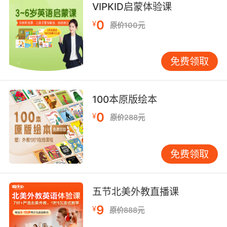
VIPKID启蒙体验课
0
¥
原价100元
免费领取
100本原版绘本
0
¥
原价288元
免费领取
五节北美外教直播课
9
¥
原价888元