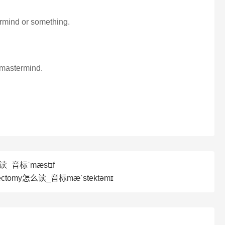
ermind or something.
l mastermind.
么读_音标ˈmæstɪf
ctomy怎么读_音标mæˈstektəmɪ