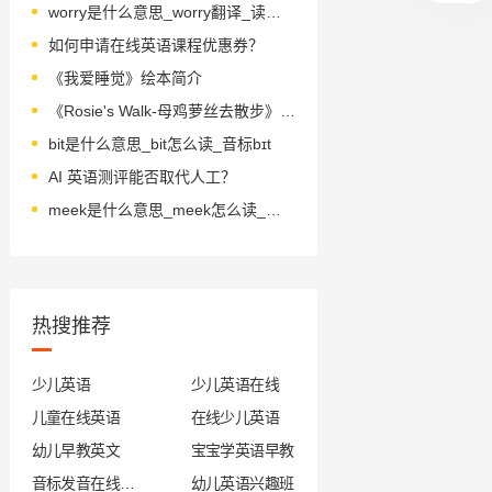
worry是什么意思_worry翻译_读音_用法_翻译
如何申请在线英语课程优惠券？
《我爱睡觉》绘本简介
《Rosie's Walk-母鸡萝丝去散步》绘本简介
bit是什么意思_bit怎么读_音标bɪt
AI 英语测评能否取代人工？
meek是什么意思_meek怎么读_音标mi-k
热搜推荐
少儿英语
少儿英语在线
儿童在线英语
在线少儿英语
幼儿早教英文
宝宝学英语早教
音标发音在线试听
幼儿英语兴趣班