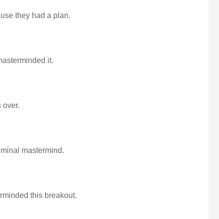
se they had a plan.
 masterminded it.
 over.
criminal mastermind.
erminded this breakout.