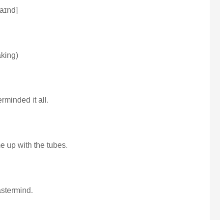
aɪnd]
aking)
rminded it all.
 up with the tubes.
astermind.