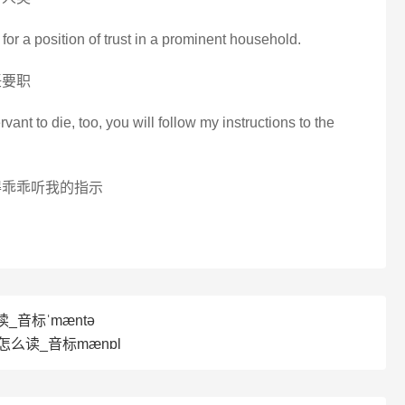
or a position of trust in a prominent household.
任要职
ant to die, too, you will follow my instructions to the
得乖乖听我的指示
读_音标ˈmæntə
ol怎么读_音标mænɒl