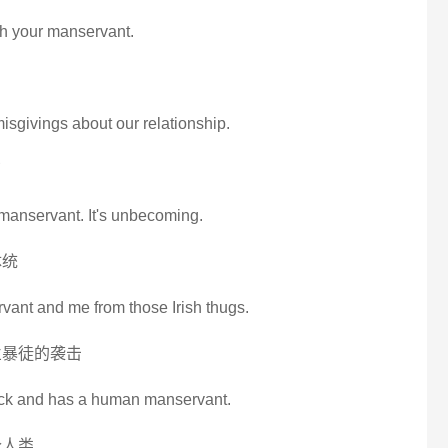
ith your manservant.
sgivings about our relationship.
了
 manservant. It's unbecoming.
体统
vant and me from those Irish thugs.
兰暴徒的袭击
stick and has a human manservant.
个人类