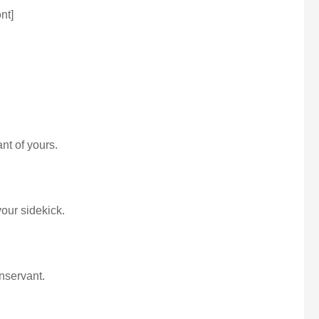
nt]
nt of yours.
our sidekick.
nservant.