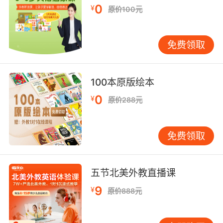
for the lush life.
0
¥
原价100元
他们说的是 他用权利交换奢华的生活
免费领取
100本原版绘本
0
¥
原价288元
免费领取
五节北美外教直播课
9
¥
原价888元