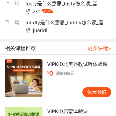
lush.
上一篇
lusty是什么意思_lusty怎么读_音
标'lʌstɪ
HOT
因为酗酒 我只能解雇他
下一篇
luridly是什么意思_luridly怎么读_音
7. Never have I seen such lush growth before.
标'ljuəridli
我从未见过长势如此旺盛的植被
相关课程推荐
更多课程>
8. lush fields, plenty of dignity, and foo all.
我们有辽阔的牧场 保护它们的尊严 还有桌上足球
VIPKID北美外教试听体验课
可以玩
0
¥
原价688元
9. I mean, how lush does that look? I know, I
know.
免费领取
这个看起来多华丽啊 我知道
10. What they're saying is he's trading access
VIPKID启蒙体验课