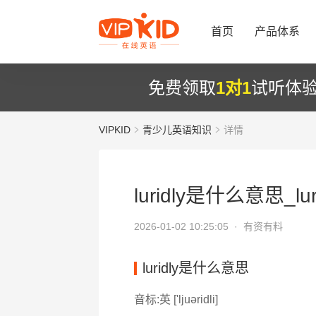
首页
产品体系
免费领取
1对1
试听体
VIPKID
青少儿英语知识
详情
luridly是什么意思_lur
2026-01-02 10:25:05 ·
有资有料
luridly是什么意思
音标:英 ['ljuəridli]