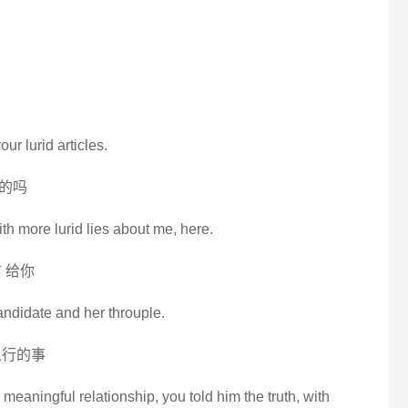
ur lurid articles.
的吗
th more lurid lies about me, here.
 给你
 candidate and her throuple.
人行的事
eaningful relationship, you told him the truth, with