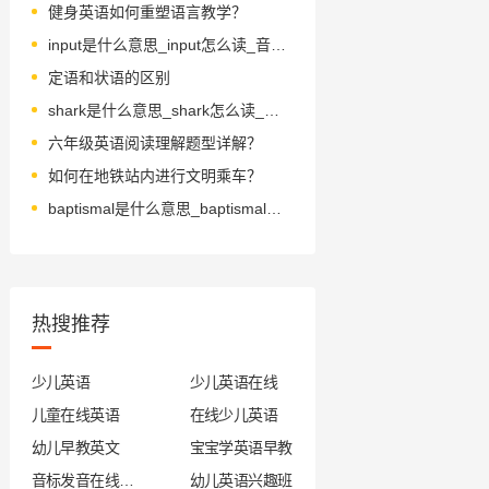
健身英语如何重塑语言教学？
input是什么意思_input怎么读_音标'ɪnpʊt
定语和状语的区别
shark是什么意思_shark怎么读_音标ʃɑ-k
六年级英语阅读理解题型详解？
如何在地铁站内进行文明乘车？
baptismal是什么意思_baptismal怎么读_音标bæpˈtɪzməl
热搜推荐
少儿英语
少儿英语在线
儿童在线英语
在线少儿英语
幼儿早教英文
宝宝学英语早教
音标发音在线试听
幼儿英语兴趣班