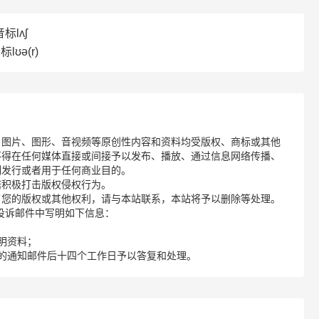
标lʌʃ
lʊə(r)
、图片、图形、音视频等原创性内容和资料均受版权、商标或其他
不得在任何媒体直接或间接予以发布、播放、通过信息网络传播、
制发行或者用于任何商业目的。
诺积极打击版权侵权行为。
了您的版权或其他权利，请与本站联系，本站将予以删除等处理。
请您在投诉邮件中写明如下信息：
明资料；
的通知邮件后十四个工作日予以答复和处理。