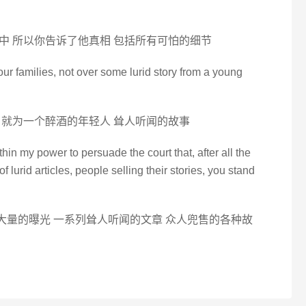
中 所以你告诉了他真相 包括所有可怕的细节
ur families, not over some lurid story from a young
 就为一个醉酒的年轻人 耸人听闻的故事
thin my power to persuade the court that, after all the
of lurid articles, people selling their stories, you stand
过大量的曝光 一系列耸人听闻的文章 众人兜售的各种故