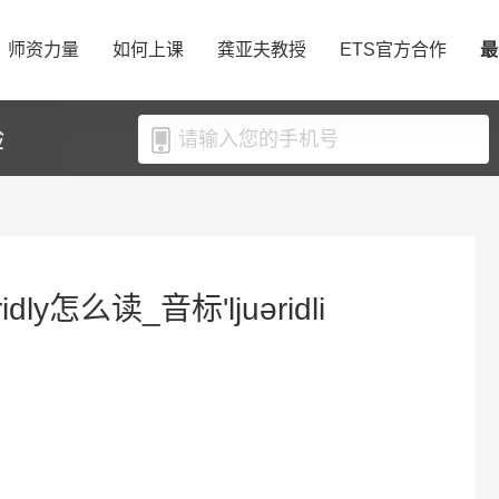
师资力量
如何上课
龚亚夫教授
ETS官方合作
最
验
idly怎么读_音标'ljuəridli