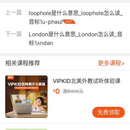
很长一段时间我都很喜欢你
上一篇
loophole是什么意思_loophole怎么读_
6. They haven't been in here, either not for
音标ˈlu-phəʊl
HOT
the longest time.
下一篇
London是什么意思_London怎么读_音
他们也有好一阵子 没过来了
标'lʌndən
7. This is the longest I've ever had a job.
相关课程推荐
更多课程>
这是我工作中最长的一次了
8. This is the longest I've been grounded in
VIPKID北美外教试听体验课
some time.
0
¥
原价688元
这是我落地停飞来最久的一次
免费领取
9. This is the longest ramp I've ever been on.
这是我走过的最长的舷梯了