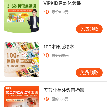
VIPKID启蒙体验课
10. For the longest time, nothing was the
0
¥
原价100元
same.
有很长一段时间 一切都不一样了
免费领取
100本原版绘本
0
¥
原价288元
免费领取
五节北美外教直播课
9
¥
原价888元