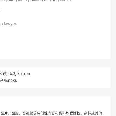
待
a lawyer.
读_音标kə'rɪən
音标nɒks
、图片、图形、音视频等原创性内容和资料均受版权、商标或其他