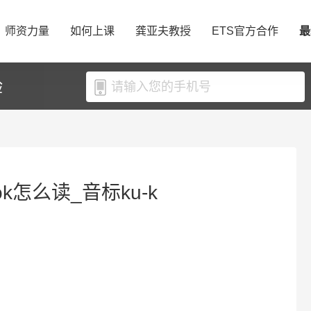
师资力量
如何上课
龚亚夫教授
ETS官方合作
最
验
ok怎么读_音标ku-k