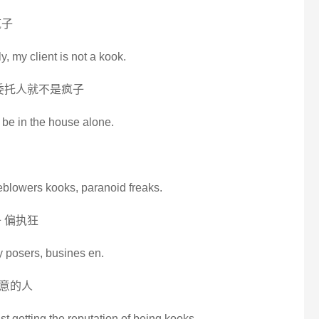
疯子
rly, my client is not a kook.
委托人就不是疯子
 be in the house alone.
blowers kooks, paranoid freaks.
 偏执狂
ty posers, busines en.
意的人
st getting the reputation of being kooks.