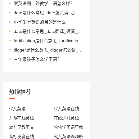
跟英语网上外教学口语怎么样？
dote是什么意思_dote怎么读_音标dəʊt
小学生学英语的目的是什么
date是什么意思_date翻译_读音_用法_翻译
fortification是什么意思_fortification怎么读_音标ˌfɔ-tɪfɪˈkeɪʃn
digger是什么意思_digger怎么读_音标ˈdɪgə(r)
三年级孩子怎么学英语？
热搜推荐
少儿英语
少儿英语在线
儿童在线英语
在线少儿英语
幼儿早教英文
宝宝学英语早教
音标发音在线试听
幼儿英语兴趣班