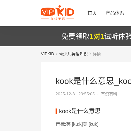
首页
产品体系
免费领取
1对1
试听体
VIPKID
青少儿英语知识
详情
kook是什么意思_ko
2025-12-31 23:55:05 ·
有资有料
kook是什么意思
音标:英 [ku:k]美 [kuk]