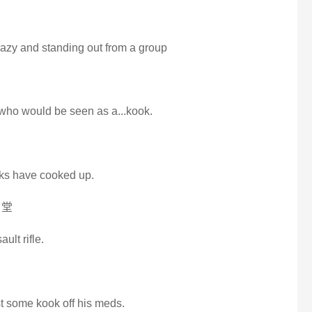
azy and standing out from a group
o would be seen as a...kook.
ooks have cooked up.
名堂
ult rifle.
ust some kook off his meds.