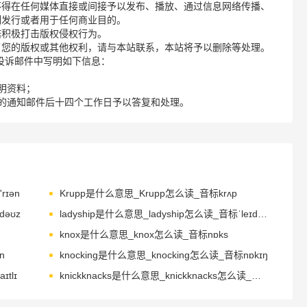
不得在任何媒体直接或间接予以发布、播放、通过信息网络传播、
制发行或者用于任何商业目的。
诺积极打击版权侵权行为。
了您的版权或其他权利，请与本站联系，本站将予以删除等处理。
请您在投诉邮件中写明如下信息：
明资料；
的通知邮件后十四个工作日予以答复和处理。
rɪən
Krupp是什么意思_Krupp怎么读_音标krʌp
dəʊz
ladyship是什么意思_ladyship怎么读_音标ˈleɪdɪʃɪp
knox是什么意思_knox怎么读_音标nɒks
n
knocking是什么意思_knocking怎么读_音标nɒkɪŋ
tlɪ
knickknacks是什么意思_knickknacks怎么读_音标'nɪknæk