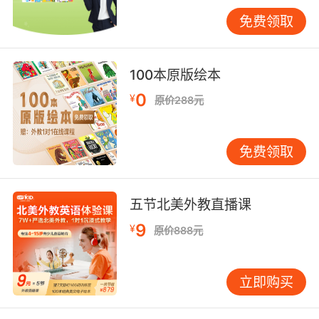
大力度的优惠活动，此时使用优惠券购买课程，
免费领取
能节省更多费用。另一方面，结合自身学习目标
和需求选择合适的课程。如果学员只是想提高日
常口语能力，可以选择基础的口语课程套餐；如
100本原版绘本
果有出国留学或商务交流的需求，则可以选择更
0
¥
原价288元
高级别的课程。同时，充分利用优惠券与其他福
利叠加的机会。比如，VIPKID有时会推出赠送课
时、学习资料等活动，学员可以在使用优惠券的
免费领取
基础上，参与这些活动，进一步提升学习的性价
比。
五节北美外教直播课
四、常见问题解答
9
¥
在使用优惠券的过程中，学员可能会遇到一些问
原价888元
题。例如，优惠券无法正常使用。这可能是由于
网络问题、输入错误等原因导致的。此时，学员
立即购买
可以尝试刷新页面、重新输入优惠券代码，或者
联系VIPKID的客服人员寻求帮助。另外，有些学