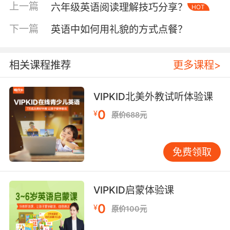
需要在有效期内使用，否则优惠券将自动失效。
上一篇
六年级英语阅读理解技巧分享？
HOT
比如，某张优惠券的有效期是30天，学员若在获
下一篇
英语中如何用礼貌的方式点餐？
得后未能在规定时间内使用，就无法享受相应的
优惠。其次，了解优惠券的适用课程范围。有些
优惠券可能仅适用于特定级别的课程，或者只能
相关课程推荐
更多课程>
用于购买某种类型的课程套餐。例如，某些优惠
券可能只适用于启蒙阶段的课程，而不能用于高
VIPKID北美外教试听体验课
阶的商务英语课程。此外，还需关注优惠券的使
用限制，如是否可与其他优惠活动叠加使用。部
0
¥
原价688元
分优惠券可能不能与限时折扣、赠品活动等同时
享用。
免费领取
三、最大化优惠价值
为了充分发挥优惠券的价值，学员需要掌握一些
策略。一方面，合理规划课程购买时间。如果学
VIPKID启蒙体验课
员预计在未来一段时间内有学习需求，可以等待
0
¥
原价100元
VIPKID推出优惠活动时再购买课程。例如，在双
十一、618等电商大促期间，VIPKID通常会有较