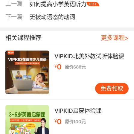
上一篇
如何提高小学英语听力
而家长为孩子选择培训机构的时候，不要过分追
HOT
求短期见效，学习英语需要科学地安排长期的计
下一篇
无被动语态的动词
划。不要觉得单词量、背单词是孩子在培训机构
效果的体现，因为对于学前儿童来说，培养兴趣
才是关键。只有对英语产生兴趣，才能进而培养
相关课程推荐
更多课程>
英语语感，形成规范的语音语调，这也是为后期
开口表达英语打下好的基础。
VIPKID北美外教试听体验课
英语原版动画片是孩子学习英语的一种辅助方
0
¥
原价688元
式，但必须建立在学科知识上，通过科学、合理
的规划进行英语启蒙，而不是东学学、西看看，
免费领取
导致学习内容不够系统，从而每次都是重头再来
的学习。
只要避开以上6点关于学前儿童英语启蒙教育的误
VIPKID启蒙体验课
区，相信孩子们能够通过正确的、合理的、科学
0
¥
原价100元
的英语学习获得知识与快乐。