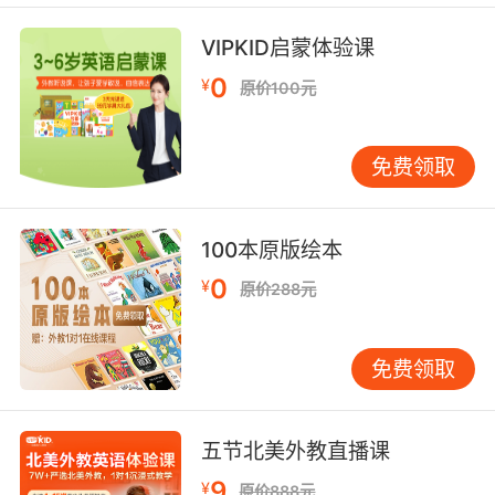
VIPKID启蒙体验课
0
¥
原价100元
免费领取
100本原版绘本
0
¥
原价288元
免费领取
五节北美外教直播课
9
¥
原价888元