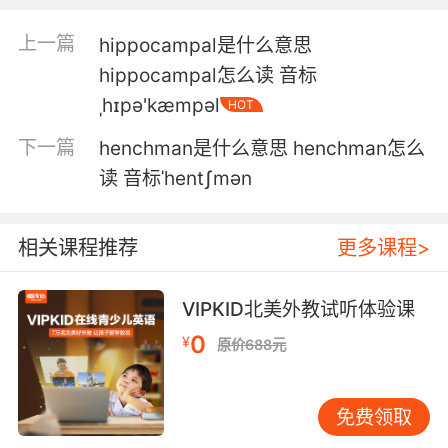
5. We can't just keep wandering the
上一篇
hippocampal是什么意思
hinterlands hoping things will get better.
hippocampal怎么读 音标
我们也不能继续在远郊游荡 希望情况会好转
ˌhɪpə'kæmpəl
HOT
6. I still have the power to have you
下一篇
henchman是什么意思 henchman怎么
transferred to the hinterlands to handle
读 音标ˈhentʃmən
sprinkler violations if you keep overstepping.
但我仍然有权力把你调动到 犄角旮旯去处理些鸡
相关课程推荐
更多课程>
毛蒜皮的事 如果你总是越权的话
VIPKID北美外教试听体验课
0
¥
原价688元
免费领取