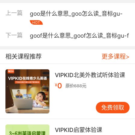
100 zeros.
上一篇
goo是什么意思_goo怎么读_音标ɡu-
我们起过名字的最大的数字是古戈尔 那1后面跟
了100个零
HOT
下一篇
goof是什么意思_goof怎么读_音标ɡu-f
4. A googol has 100 zeros, but a googolplex
has so many zeros that there's not enough
space in the entire observable universe just
相关课程推荐
更多课程>
to write the number down, even if you could
write each zero on a single atom.
VIPKID北美外教试听体验课
一古戈尔有100个零 可是一古戈尔派乐斯有那么
0
¥
原价688元
多零 以至于整个可观察的宇宙范围内写满了零 都
还是没法写下这个数字 就算是你能把0写成原子
那么小也没用
免费领取
VIPKID启蒙体验课