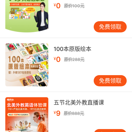
0
¥
原价100元
免费领取
100本原版绘本
0
¥
原价288元
免费领取
五节北美外教直播课
9
¥
原价888元