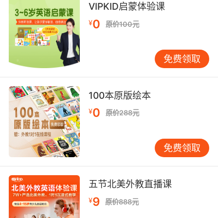
我们的波本威士忌和姜汁酒卖得很好
VIPKID启蒙体验课
9. With ginger maybe, it's good for the
0
¥
原价100元
nerves.
可以加点姜汁 能够舒缓神经
免费领取
10. It should have been ginger ale or even
beer.
100本原版绘本
0
¥
他该喝姜汁汽水的 或者啤酒也行啊
原价288元
免费领取
五节北美外教直播课
9
¥
原价888元