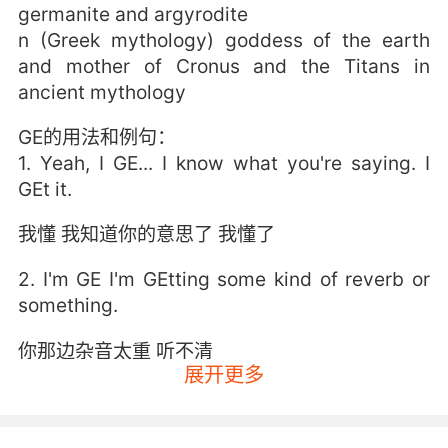
germanite and argyrodite
n (Greek mythology) goddess of the earth
and mother of Cronus and the Titans in
ancient mythology
GE的用法和例句：
1. Yeah, I GE... I know what you're saying. I
GEt it.
我懂 我知道你的意思了 我懂了
2. I'm GE I'm GEtting some kind of reverb or
something.
你那边杂音太重 听不清
展开更多
3. You know, wait till things s to GE..
你们懂的 碰到是那种病再戴