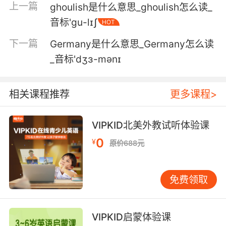
上一篇
ghoulish是什么意思_ghoulish怎么读_
4. O psukhai khthoniai, deomai tethnkotas
音标'ɡu-lɪʃ
HOT
andras humon proskaleein, tous oulomenous
下一篇
Germany是什么意思_Germany怎么读
GE makhetas na prascuto.
_音标'dʒɜ-mənɪ
[咒语] [咒语] [咒语]
相关课程推荐
更多课程>
VIPKID北美外教试听体验课
0
¥
原价688元
免费领取
VIPKID启蒙体验课