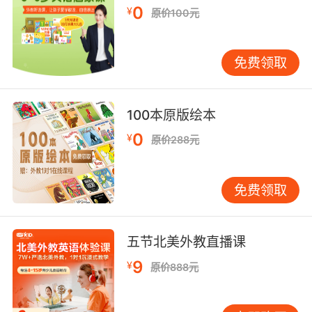
0
¥
原价100元
免费领取
100本原版绘本
0
¥
原价288元
免费领取
五节北美外教直播课
9
¥
原价888元