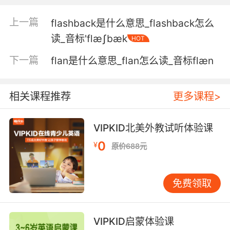
燕麦饼 水煮蛋 炒蛋 煎蛋 荷包蛋
上一篇
flashback是什么意思_flashback怎么
读_音标'flæʃbæk
HOT
5. Okay, all you glutards in the house,
wheatfree flapjacks are ready.
下一篇
flan是什么意思_flan怎么读_音标flæn
对麦麸过敏的家伙们 不含小麦的烙饼做好了
相关课程推荐
更多课程>
6. And eggs, flapjacks, sausage and biscuits,
and breakfast meats.
VIPKID北美外教试听体验课
还有鸡蛋 燕麦松饼 香肠 饼干 还有一些早餐肉类
0
¥
原价688元
7. Smells exactly like liquid flapjacks, sort of
oaty and golden syrupy.
免费领取
这味道闻起来就像流质煎饼 有点麦片味道的金 糖
浆
VIPKID启蒙体验课