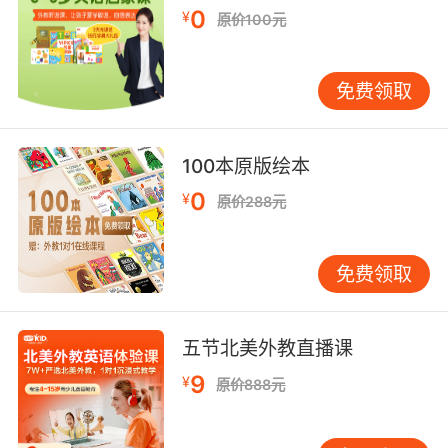
0
¥
原价100元
免费领取
100本原版绘本
0
¥
原价288元
免费领取
五节北美外教直播课
9
¥
原价888元