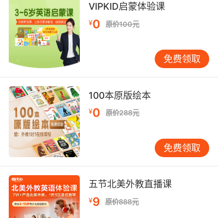
VIPKID启蒙体验课
8. And one day the entire family will be
0
¥
原价100元
reunited in the garden of eden.
总有一天 全家都会在伊甸园相聚的
免费领取
100本原版绘本
0
¥
原价288元
免费领取
五节北美外教直播课
9
¥
原价888元