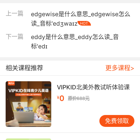
5. Eden caving in to international pressure
上一篇
edgewise是什么意思_edgewise怎么
and calling a ceasefire.
读_音标'edʒwaɪz
HOT
艾登对国际压力让步并呼吁停火
下一篇
eddy是什么意思_eddy怎么读_音
6. Or we could just figure out a way to get to
标'edɪ
the ground, and we could tell them about
eden ourselves.
相关课程推荐
更多课程>
或者我们就想想怎么回到地面 再亲自告诉他们我
们自己的伊甸园
VIPKID北美外教试听体验课
0
7. Eden is great for inspiration, but you don't
¥
原价688元
need a giant hothouse to grow your own
lemongrass.
免费领取
伊甸园工程是个让人充满灵感的地方 不过你不必
为种柠檬草建一座巨大的温室