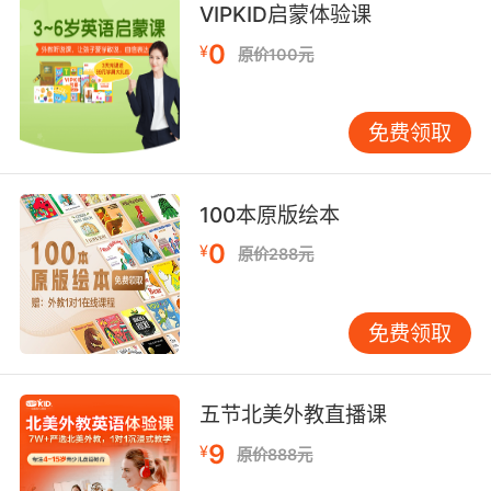
I'm an economist.
VIPKID启蒙体验课
0
¥
原价100元
我不是花瓶 我是经济学家
9. And of course that is what the free market
免费领取
economists want you to believe.
当然这是支持自由市场的经济学家 想让你相信的
说法
100本原版绘本
0
¥
原价288元
10. Corrupt economists, biased pollsters, that
sort of thing.
免费领取
的经济学家 不公正的民调专家等等
五节北美外教直播课
9
¥
原价888元