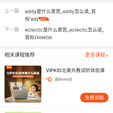
一遍一遍又一遍的 反复研究和分析
上一篇
eddy是什么意思_eddy怎么读_音
5. Some economists have even coined a
标'edɪ
HOT
phrase for it.
下一篇
eclectic是什么意思_eclectic怎么读_
有些经济学家还给它起了个名
音标ɪˈklektɪk
6. I'm an economist, and in my church it's
your customers who are the job creators.
相关课程推荐
更多课程>
我是名经济学家 在我的世界里 有消费者才有就业
机会
VIPKID北美外教试听体验课
0
7. Damn those economists and their attention
¥
原价688元
spans.
可恶 经济学家的注意力那么集中干什么
免费领取
8. I get that I don't necessarily look like it, but