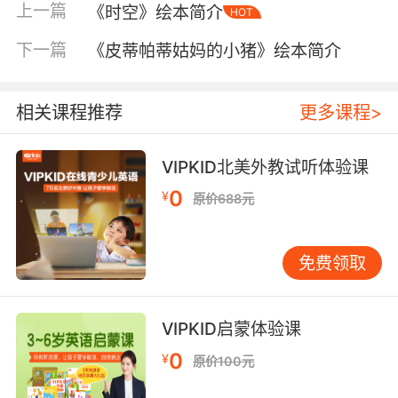
上一篇
《时空》绘本简介
HOT
下一篇
《皮蒂帕蒂姑妈的小猪》绘本简介
相关课程推荐
更多课程>
VIPKID北美外教试听体验课
0
¥
原价688元
内容简介
免费领取
这是我社出版的启发精选世界优秀畅销绘本系
列，适合3岁以上的儿童阅读。小猪希尔达在山脚
VIPKID启蒙体验课
下过着安静的生活，她想待在那儿，就待在哪
0
儿。山顶上住着一个宝宝，这个被叫作“逃家宝
¥
原价100元
宝”的淘气包从来不待在人们希望他出现的地方。