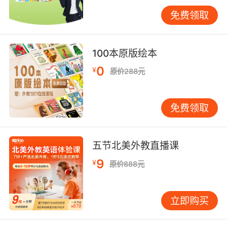
当“逃家宝宝”又一次离开家的时候，他碰到了小
免费领取
猪希尔达。希尔达会怎么做呢？逃家宝宝能否平
安到家呢？每翻一页，本书都会给我们带来满满
的爱和意想不到的惊喜。
100本原版绘本
编辑推荐：
0
¥
原价288元
本书通过描写小猪希尔达送逃家宝宝回家的故事
传达出真心地关爱他人不仅会获得友谊更会将爱
免费领取
传递下去的思想。
作者运用诗意盎然的语言和色彩鲜艳造型独特的
五节北美外教直播课
形象充分地表达了爱的传递这个主题思想。在送
9
¥
原价888元
宝宝回家的过程里，小猪希尔达突破了自己一成
不变的生活，同时宝宝也获得了新的友谊。作者
将这两个性格迥异的形象成功地组合在一起，为
立即购买
大家讲述了一个充满爱意的故事。