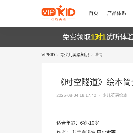
首页
产品体系
免费领取
1对1
试听体
VIPKID
青少儿英语知识
详情
《时空隧道》绘本简
2025-08-04 18:17:42 ·
少儿英语绘本
适合年龄：6岁-10岁
作者：
艾莱奥诺拉.巴尔索蒂