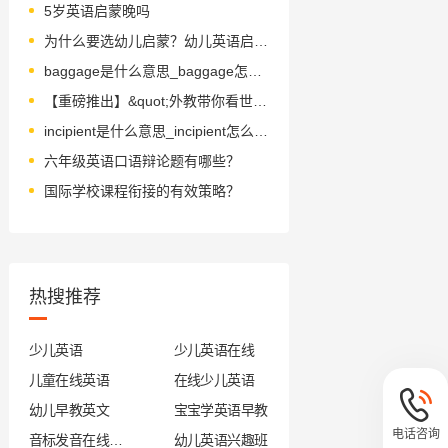
5岁英语启蒙晚吗
为什么要选幼儿启蒙？幼儿英语启蒙课程怎么选？
baggage是什么意思_baggage怎么读_音标ˈbægɪdʒ
【重磅推出】&quot;外教带你看世界&quot;随身版！带孩子玩遍世界六大洲，从这里出发！(抢鲜视频)
incipient是什么意思_incipient怎么读_音标ɪnˈsɪpɪənt
六年级英语口语辩论题有哪些？
国际学校课程衔接的有效策略？
热搜推荐
少儿英语
少儿英语在线
儿童在线英语
在线少儿英语
幼儿早教英文
宝宝学英语早教
电话咨询
音标发音在线试听
幼儿英语兴趣班