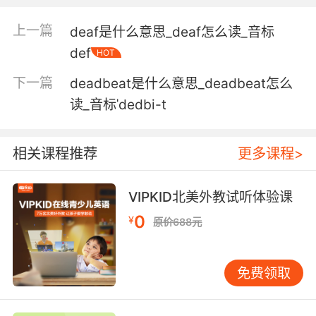
that took them down.
上一篇
deaf是什么意思_deaf怎么读_音标
抓住了一个害死我们人的行尸
def
HOT
5. I were ready to settle down before you ing
下一篇
deadbeat是什么意思_deadbeat怎么
deadheads turn up.
读_音标ˈdedbi-t
你们这些死人复生前 我都准备安安稳稳过日子了
相关课程推荐
更多课程>
6. I realized I could make money selling my
medication to deadheads.
VIPKID北美外教试听体验课
我可以把我的药卖给笨蛋来赚钱
0
¥
原价688元
免费领取