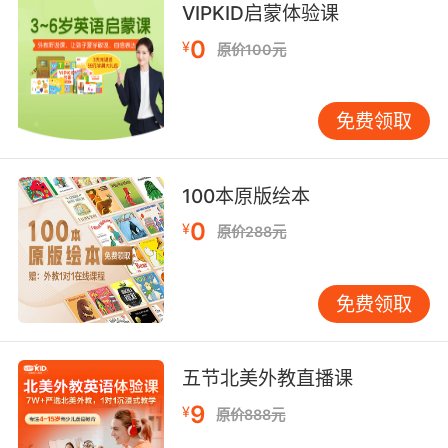
VIPKID启蒙体验课
0
¥
原价100元
免费领取
100本原版绘本
0
¥
原价288元
免费领取
五节北美外教直播课
9
¥
原价888元