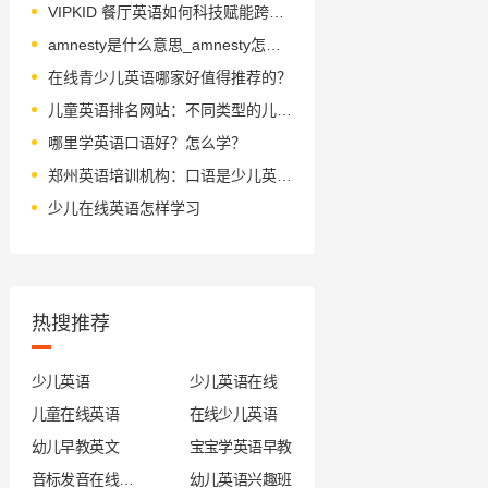
VIPKID 餐厅英语如何科技赋能跨文化教学？
amnesty是什么意思_amnesty怎么读_音标'æmnəstɪ - 副本
在线青少儿英语哪家好值得推荐的？
儿童英语排名网站：不同类型的儿童英语班情况介绍
哪里学英语口语好？怎么学？
郑州英语培训机构：口语是少儿英语培训的重点？
少儿在线英语怎样学习
热搜推荐
少儿英语
少儿英语在线
儿童在线英语
在线少儿英语
幼儿早教英文
宝宝学英语早教
音标发音在线试听
幼儿英语兴趣班