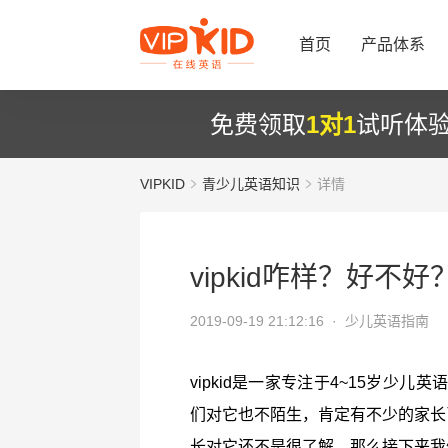
首页
产品体系
免费领取
1对1
试听体
VIPKID
青少儿英语知识
详情
vipkid咋样？好不好
2019-09-19 21:12:16 ·
少儿英语指南
vipkid是一家专注于4~15岁
们对它也不陌生，肯定有不少的家长已
长对它还不是很了解，那么接下来我们