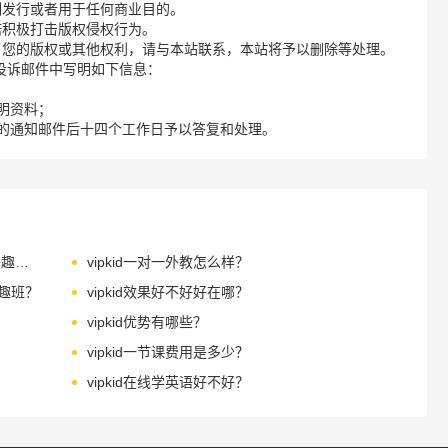
制发行或者用于任何商业目的。
诺积极打击版权侵权行为。
了您的版权或其他权利，请与本站联系，本站将予以删除等处理。
请您在投诉邮件中写明如下信息：
明资料；
的通知邮件后十四个工作日予以答复和处理。
vipkidkid在线少儿英语：孩子为什么要上兴趣班？
vipkid一对一外教怎么样？
兴趣班？
vipkid效果好不好好在哪？
vipkid优势有哪些？
vipkid一节课费用是多少？
vipkid在线学英语好不好？