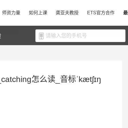
师资力量
如何上课
龚亚夫教授
ETS官方合作
最
验
catching怎么读_音标ˈkætʃɪŋ