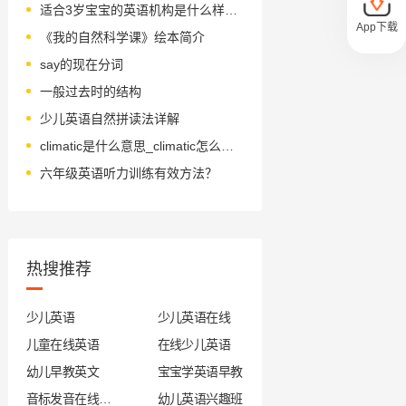
适合3岁宝宝的英语机构是什么样的？怎么选？
App下载
《我的自然科学课》绘本简介
say的现在分词
一般过去时的结构
少儿英语自然拼读法详解
climatic是什么意思_climatic怎么读_音标klaɪˈmætɪk
六年级英语听力训练有效方法？
热搜推荐
少儿英语
少儿英语在线
儿童在线英语
在线少儿英语
幼儿早教英文
宝宝学英语早教
音标发音在线试听
幼儿英语兴趣班