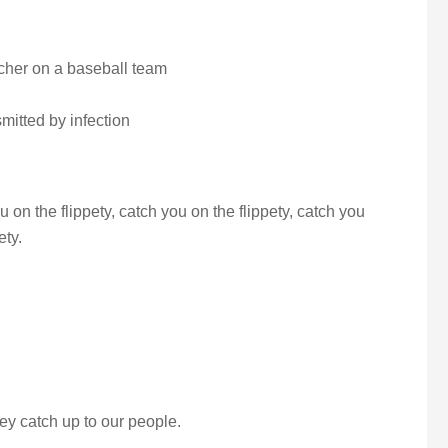
tcher on a baseball team
smitted by infection
u on the flippety, catch you on the flippety, catch you
ety.
ey catch up to our people.