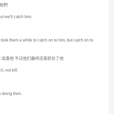
他們
ut we'll catch him.
t took them a while to catch on to him, but catch on to
 追查他 不过他们最终还是抓住了他
, not kill.
 doing then.