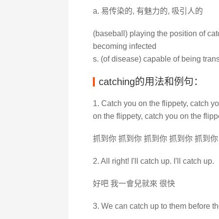
a. 易传染的, 有魅力的, 吸引人的
(baseball) playing the position of ca
becoming infected
s. (of disease) capable of being tran
catching的用法和例句：
1. Catch you on the flippety, catch yo
on the flippety, catch you on the flipp
抓到你 抓到你 抓到你 抓到你 抓到你
2. All right! I'll catch up. I'll catch up.
好吧 我一會兒就來 很快
3. We can catch up to them before th