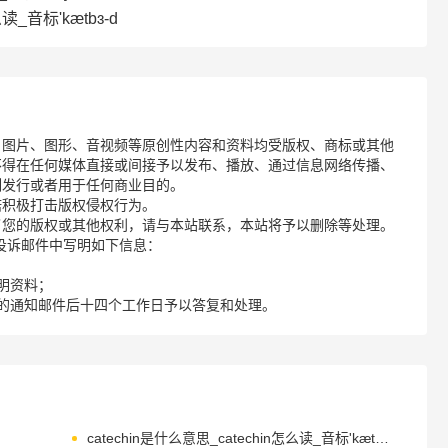
读_音标'kætbɜ-d
、图片、图形、音视频等原创性内容和资料均受版权、商标或其他
不得在任何媒体直接或间接予以发布、播放、通过信息网络传播、
制发行或者用于任何商业目的。
诺积极打击版权侵权行为。
了您的版权或其他权利，请与本站联系，本站将予以删除等处理。
请您在投诉邮件中写明如下信息：
明资料；
的通知邮件后十四个工作日予以答复和处理。
catechin是什么意思_catechin怎么读_音标'kætɪtʃɪn