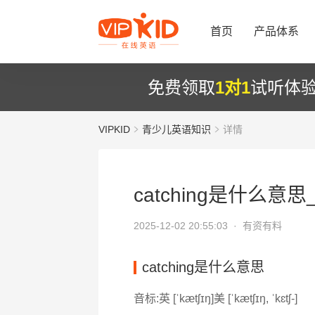
首页
产品体系
免费领取
1对1
试听体
VIPKID
青少儿英语知识
详情
catching是什么意思_
2025-12-02 20:55:03 ·
有资有料
catching是什么意思
音标:英 [ˈkætʃɪŋ]美 [ˈkætʃɪŋ, ˈkɛtʃ-]