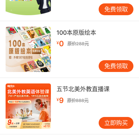
的记忆往往比文字更深刻。家长可以在教孩子学
免费领取
习Pet单词时，结合图片或实物进行讲解。例如，
在教“cat”时，可以展示一张猫的图片，并反复强
调“cat”的发音。这种方法不仅能够帮助孩子记住
100本原版绘本
单词，还能加深他们对发音的印象。 通过游戏互
0
¥
原价288元
动 游戏是孩子学习的最佳方式之一。家长可以设
计一些与Pet单词相关的游戏，例如“单词接龙”或
“猜单词”。在游戏中，孩子需要通过发音来猜测
免费领取
单词，从而巩固他们的发音技巧。例如，家长可
以模仿“dog”的发音，让孩子猜出对应的单词。
定期复习和纠正 学习发音是一个需要反复练习的
五节北美外教直播课
过程。家长应定期帮助孩子复习已学过的Pet单
9
¥
原价888元
词，并及时纠正他们的发音错误。例如，如果孩
子将“fish”读成“费什”，家长可以耐心地纠正，并
让孩子多次重复正确的发音。 常见发音错误及纠
立即购买
正方法 在学习Pet单词的过程中，孩子难免会出
现一些发音错误。以下是一些常见的错误及其纠