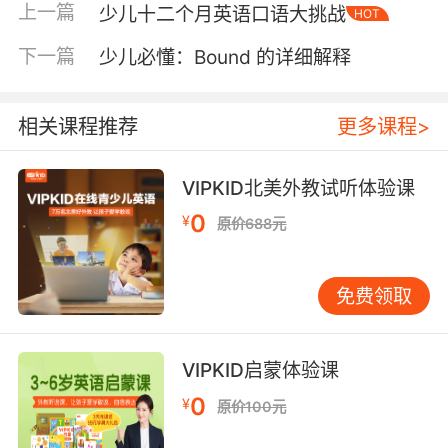
上一篇
少儿十二个月英语口语大挑战
HOT
音/ɒ/，类似于中文的“哦”。 Cat /kæt/ 发音要
点：“a”发短音/æ/，类似于中文的“啊”。 Bird
下一篇
少儿必懂：Bound 的详细解释
/bɜːrd/ 发音要点：“ir”发长音/ɜːr/，类似于中文
的“儿”。 Fish /fɪʃ/ 发音要点：“i”发短音/ɪ/，类似
于中文的“衣”。 Rabbit /ˈræbɪt/ 发音要点：注意
相关课程推荐
更多课程>
重音在第一个音节，“a”发短音/æ/，“i”发短音/
ɪ/。 这些单词的发音虽然简单，但如果不注意细
VIPKID北美外教试听体验课
节，很容易出现错误。例如，许多孩子会将“dog”
0
¥
原价688元
读成“道格”，忽略了“o”的短音发音。因此，在学
习这些单词时，家长和老师应特别注意音标的标
注，帮助孩子准确掌握每个音节的发音。 如何帮
免费领取
助孩子掌握Pet单词的正确发音？ 利用音频资源
现在有许多优质的英语学习APP和网站提供单词
发音的音频资源。家长可以让孩子反复听这些音
VIPKID启蒙体验课
频，模仿其中的发音。例如，使用“有道词典”或
0
¥
原价100元
“金山词霸”等工具，输入单词后点击发音按钮，
让孩子跟读。 结合图片和实物 孩子对图像和实物