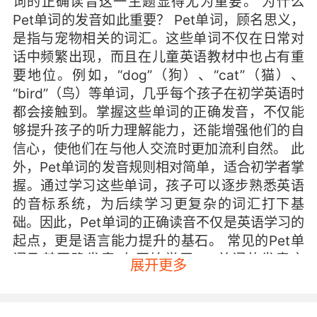
词的正确读音这一主题显得尤为重要。 为什么
Pet单词的发音如此重要？ Pet单词，顾名思义，
是指与宠物相关的词汇。这些单词不仅在日常对
话中频繁出现，而且在儿童英语教材中也占有重
要地位。例如，“dog”（狗）、“cat”（猫）、
“bird”（鸟）等单词，几乎每个孩子在初学英语时
都会接触到。掌握这些单词的正确发音，不仅能
够提升孩子的听力理解能力，还能增强他们的自
信心，使他们在与他人交流时更加流利自然。 此
外，Pet单词的发音规则相对简单，适合初学者掌
握。通过学习这些单词，孩子可以逐步熟悉英语
的音标系统，为后续学习更复杂的词汇打下基
础。因此，Pet单词的正确读音不仅是英语学习的
起点，更是语言能力提升的基石。 常见的Pet单
词及其正确发音 在开始学习Pet单词的发音之
展开更多
前，我们首先需要了解一些常见的Pet单词及其正
确的发音方式。以下是一些常见的Pet单词及其音
标： Dog /dɒɡ/ 发音要点：注意“o”的发音为短