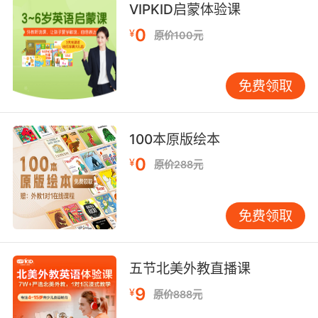
VIPKID启蒙体验课
0
¥
原价100元
免费领取
100本原版绘本
0
¥
原价288元
免费领取
五节北美外教直播课
9
¥
原价888元