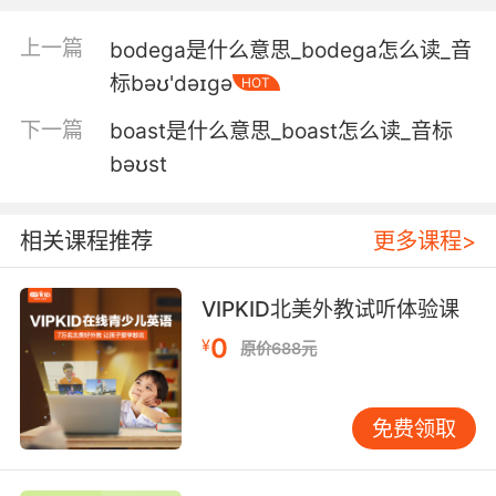
van.
上一篇
bodega是什么意思_bodega怎么读_音
博比 我们要扶他起来 扶他上车
标bəʊ'dəɪgə
HOT
6. bobby, you leave now, and I'm done with
下一篇
boast是什么意思_boast怎么读_音标
you.
bəʊst
波比 你现在离开 我们就此绝交
7. bobby, you've been working here your
相关课程推荐
更多课程>
whole life.
VIPKID北美外教试听体验课
鲍鲍 你打出生就在这里工作
0
¥
原价688元
8. bobby, this whole thing is turning me on.
鲍比 你这样把我情欲都挑起来了
免费领取
9. bobby, pour some of my sauce on
everything.