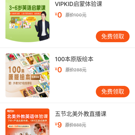
VIPKID启蒙体验课
博比 在所有的菜上淋一些我做的酱汁
0
¥
原价100元
10. And then they used bobby's own
momentum to kill him.
免费领取
然后他们用博比自身动能杀掉他
100本原版绘本
0
¥
原价288元
免费领取
五节北美外教直播课
9
¥
原价888元