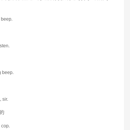
a beep.
isten.
g beep.
 sir.
适的
 cop.