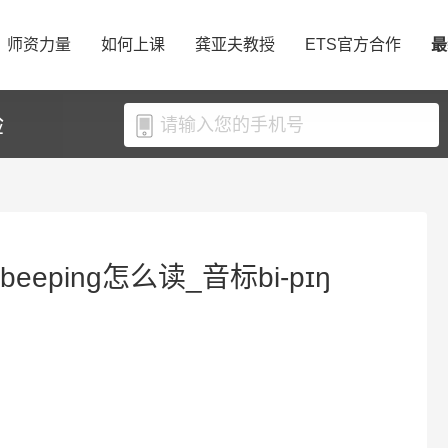
师资力量
如何上课
龚亚夫教授
ETS官方合作
最
验
eeping怎么读_音标bi-pɪŋ