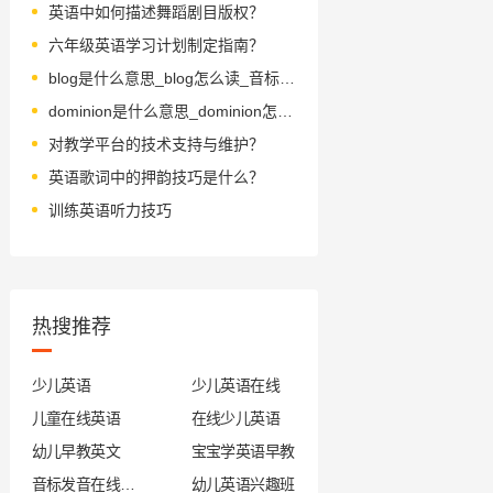
英语中如何描述舞蹈剧目版权？
六年级英语学习计划制定指南？
blog是什么意思_blog怎么读_音标blɒg
dominion是什么意思_dominion怎么读_音标də'mɪnɪən
对教学平台的技术支持与维护？
英语歌词中的押韵技巧是什么？
训练英语听力技巧
热搜推荐
少儿英语
少儿英语在线
儿童在线英语
在线少儿英语
幼儿早教英文
宝宝学英语早教
音标发音在线试听
幼儿英语兴趣班