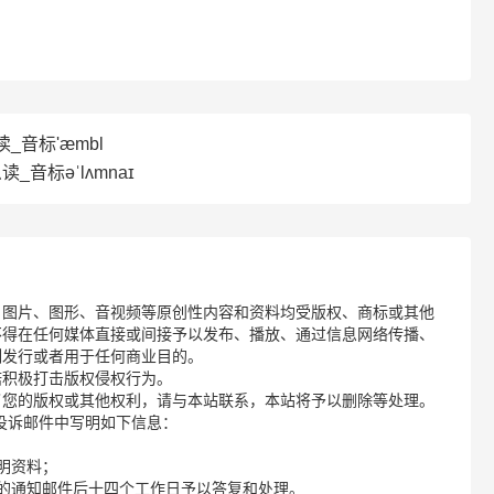
读_音标'æmbl
读_音标əˈlʌmnaɪ
、图片、图形、音视频等原创性内容和资料均受版权、商标或其他
不得在任何媒体直接或间接予以发布、播放、通过信息网络传播、
制发行或者用于任何商业目的。
诺积极打击版权侵权行为。
了您的版权或其他权利，请与本站联系，本站将予以删除等处理。
请您在投诉邮件中写明如下信息：
明资料；
的通知邮件后十四个工作日予以答复和处理。