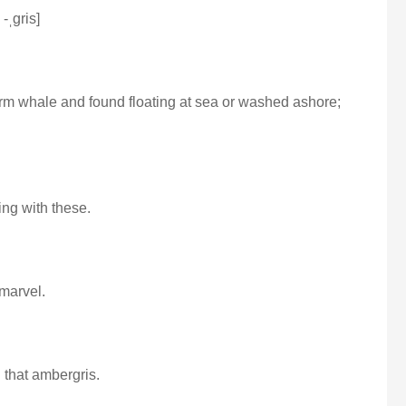
ˌɡris]
m whale and found floating at sea or washed ashore;
ing with these.
 marvel.
g that ambergris.