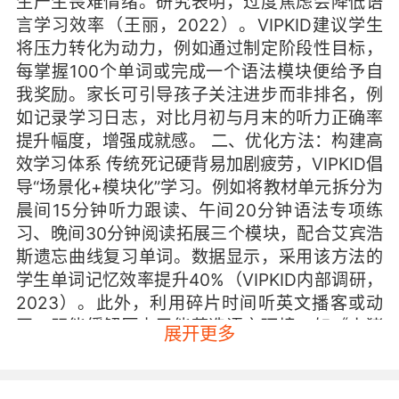
生产生畏难情绪。研究表明，过度焦虑会降低语
言学习效率（王丽，2022）。VIPKID建议学生
将压力转化为动力，例如通过制定阶段性目标，
每掌握100个单词或完成一个语法模块便给予自
我奖励。家长可引导孩子关注进步而非排名，例
如记录学习日志，对比月初与月末的听力正确率
提升幅度，增强成就感。 二、优化方法：构建高
效学习体系 传统死记硬背易加剧疲劳，VIPKID倡
导“场景化+模块化”学习。例如将教材单元拆分为
晨间15分钟听力跟读、午间20分钟语法专项练
习、晚间30分钟阅读拓展三个模块，配合艾宾浩
斯遗忘曲线复习单词。数据显示，采用该方法的
学生单词记忆效率提升40%（VIPKID内部调研，
2023）。此外，利用碎片时间听英文播客或动
画，既能缓解压力又能营造语言环境，如《小猪
展开更多
佩奇》单集重复观看可强化日常表达。 三、家校
协同：打造支持性环境 教师可通过分层作业设计
减轻负担，如基础层完成课本习题，进阶层尝试