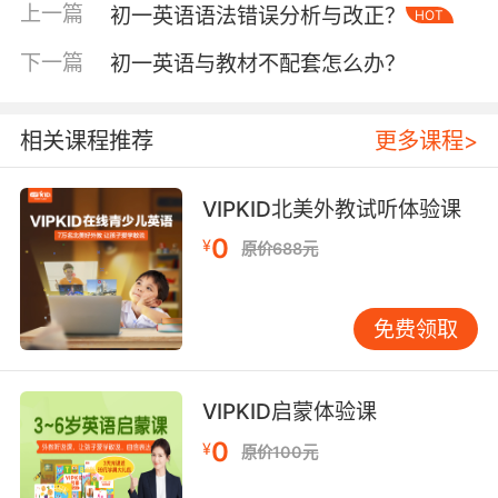
上一篇
初一英语语法错误分析与改正？
HOT
配音挑战。家长则需避免过度干预，例如将“今天
背了多少单词”改为“这周学会了哪个有趣的句
下一篇
初一英语与教材不配套怎么办？
型”。VIPKID数据显示，家庭氛围轻松的学生课外
开口频率高出2.3倍。定期召开“家庭英语日”，通
过桌游、歌曲等互动形式，能让学习压力无形中
相关课程推荐
更多课程>
释放。 四、兴趣驱动：挖掘学科魅力 将英语学习
与兴趣爱好结合可显著降低抵触情绪。例如喜欢
VIPKID北美外教试听体验课
篮球的学生可通过NBA赛事英文解说积累术语，
0
¥
原价688元
动漫爱好者可分析日剧台词结构。VIPKID案例显
示，某学生通过改编《哈利波特》台词进行口语
练习，三个月内演讲自信度提升显著。教师亦可
免费领取
设计“用英语介绍家乡”等项目式作业，让语言输
出更具实用性。 结语 初一英语压力管理需多方联
动：学生建立“每日微目标”习惯，家长转变评价
VIPKID启蒙体验课
视角，学校提供个性化资源。VIPKID教学实践表
0
¥
原价100元
明，采用“心理疏导-方法革新-环境优化”组合策略
的学生，学期焦虑指数平均下降28个百分点。未