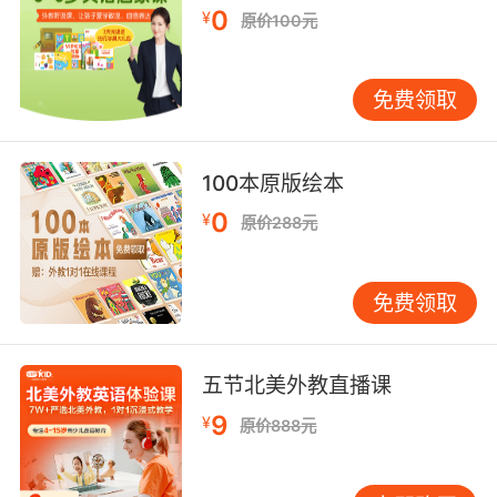
0
¥
原价100元
免费领取
100本原版绘本
0
¥
原价288元
免费领取
五节北美外教直播课
9
¥
原价888元