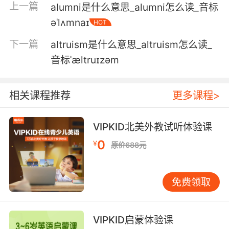
上一篇
alumni是什么意思_alumni怎么读_音标
comedy jokes that doesn't sound like a joke.
əˈlʌmnaɪ
HOT
也许是颠覆性另类喜剧玩笑呢 听起来不像笑话
下一篇
altruism是什么意思_altruism怎么读_
6. Which means unless we want to watch our
音标ˈæltruɪzəm
national credit rating nosedive, we need an
alt and fast.
相关课程推荐
更多课程>
这意味着除非我们想眼睁睁看着 我们的国家信用
等级崩塌 我们需要一个快速汇款方式
VIPKID北美外教试听体验课
0
¥
原价688元
免费领取
VIPKID启蒙体验课