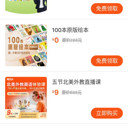
光。蒂莉可不认为假期待在家里会有什么好玩儿
免费领取
的！
编辑推荐：
100本原版绘本
在新的时代，面对假期生活，孩子们有各种各样
0
¥
原价288元
的五彩斑斓的选择，外出旅游也是大家普遍选择
的一种方式。当家长有不同于其他家长的安排
时，如何让孩子认同，并同样收获快乐就是家长
免费领取
需要做的功课。这本书既可以给孩子安慰，也可
以给家长启发。
五节北美外教直播课
媒体书评：
9
¥
原价888元
要怎么做才能摒除纷扰，养育一个目光坚定，内
心丰富，胸怀远大的孩子呢？
立即购买
在这样的情境中，拿到《糟糕的假期真开心》这
样一本书，很多大人会立刻开心起来：对！这就