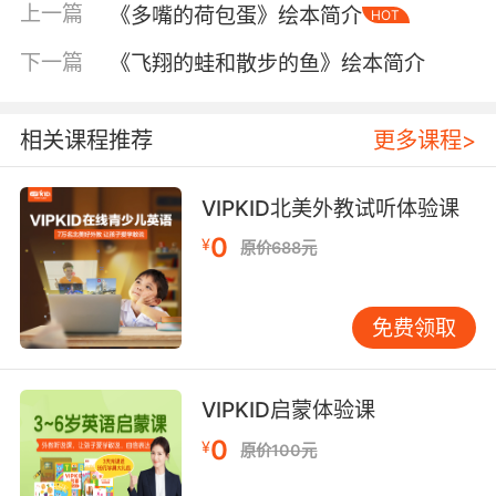
上一篇
《多嘴的荷包蛋》绘本简介
HOT
下一篇
《飞翔的蛙和散步的鱼》绘本简介
相关课程推荐
更多课程>
VIPKID北美外教试听体验课
0
¥
原价688元
内容简介
免费领取
这是我社出版的启发精选世界优秀畅销绘本系
VIPKID启蒙体验课
列，适合5岁以上的儿童阅读。放假了，蒂莉的朋
友们都要出门到很棒的地方去度假，只有她得待
0
¥
原价100元
在家里。妈妈说，她们会共度一个段美妙的时