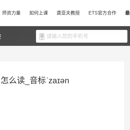
师资力量
如何上课
龚亚夫教授
ETS官方合作
最
验
n怎么读_音标ˈzaɪən