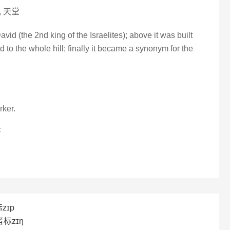
 天堂
vid (the 2nd king of the Israelites); above it was built
to the whole hill; finally it became a synonym for the
rker.
行
zɪp
音标zɪŋ