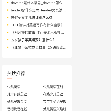
devotee是什么意思_devotee怎么读_音标ˌdevəˈti-
tended是什么意思_tended怎么读_音标tendid
暑假英文少儿培训班怎么选
TED 演讲对英语写作有什么启示？
《阿凡提的故事-江西美术出版社》绘本简介
五岁孩子学英语要注意什么？
《亚瑟与朵拉成长故事（双语阅读版）》绘本简介
热搜推荐
少儿英语
少儿英语在线
儿童在线英语
在线少儿英语
幼儿早教英文
宝宝学英语早教
音标发音在线试听
幼儿英语兴趣班