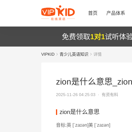
首页
产品体系
免费领取
1对1
试听体
VIPKID
青少儿英语知识
详情
zion是什么意思_zio
2025-11-26 04:25:03 ·
有资有料
zion是什么意思
音标:英 [ˈzaɪən]美 [ˈzaɪən]