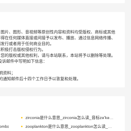
、图片、图形、音视频等原创性内容和资料均受版权、商标或其他
不得在任何媒体直接或间接予以发布、播放、通过信息网络传播、
制发行或者用于任何商业目的。
诺积极打击版权侵权行为。
了您的版权或其他权利，请与本站联系，本站将予以删除等处理。
请您在投诉邮件中写明如下信息：
明资料；
的通知邮件后十四个工作日予以答复和处理。
zirconia是什么意思_zirconia怎么读_音标zə'kəʊnɪə
ɒmbɪ
zooplankton是什么意思_zooplankton怎么读_音标ˌzəʊə'plæŋktən