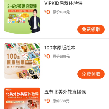
VIPKID启蒙体验课
谁能临摹出这个最可爱的小天使的话 就能很荣幸
0
¥
原价100元
的在画作上得到我的签名
免费领取
100本原版绘本
0
¥
原价288元
免费领取
五节北美外教直播课
9
¥
原价888元