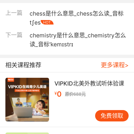
你是个拥有肥大的充满了金子的心的无辜的天使
上一篇
chess是什么意思_chess怎么读_音标
tʃes
HOT
5. Made his nephew look like a cherub even
though he'd been a fortnight in the weir.
下一篇
chemistry是什么意思_chemistry怎么
读_音标'kemɪstrɪ
把他侄子化装成天使模样 他侄子可是在河浜里死
了两个礼拜
相关课程推荐
更多课程>
6. A woman becomes a mother, she can't help
but see her mortality in that cherubic little
face.
VIPKID北美外教试听体验课
0
¥
原价688元
当一个人女人成为母亲 在那张天使般无邪的脸庞
上 她将无可避免地看见自身消亡的命运
免费领取
7. Whoever paints the sweetest cherub will
have the honor of having my name signed on
their work.