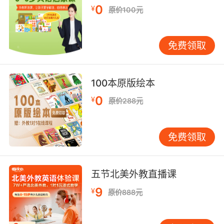
即使内里混乱 外形也要得体 长官
0
¥
原价100元
9. I am programmed to sympathize with
humans who are in distress or turmoil.
免费领取
我被设定为给处于困境或是 动荡的人类给予同情
10. The more we highlight your emotional
100本原版绘本
turmoil, the bigger the settlement.
0
¥
原价288元
我们越突出你的情绪起伏 赔偿金就会越高
免费领取
五节北美外教直播课
9
¥
原价888元