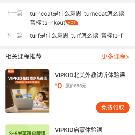
5. For seas are milder than this world's
上一篇
turncoat是什么意思_turncoat怎么读_
turmoil.
音标ˈtɜ-nkəut
HOT
因这海浪远比不过世上的惊涛
下一篇
turf是什么意思_turf怎么读_音标tɜ-f
6. Alas, in the all the turmoil it has not yet
been collected.
相关课程推荐
更多课程>
可惜 一时忙乱还没取来
VIPKID北美外教试听体验课
7. I suppose you're in turmoil because of my
0
¥
parents' visit.
原价688元
我父母的到访一定让你们手忙脚乱吧
免费领取
8. turmoil on the inside needn't show on the
out, sir.
VIPKID启蒙体验课