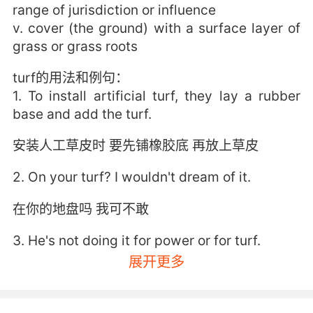
range of jurisdiction or influence
v. cover (the ground) with a surface layer of
grass or grass roots
turf的用法和例句：
1. To install artificial turf, they lay a rubber
base and add the turf.
安装人工草皮时 要先铺橡胶底 再放上草皮
2. On your turf? I wouldn't dream of it.
在你的地盘吗 我可不敢
3. He's not doing it for power or for turf.
展开更多
也不是为了权利 或抢地盘
4. We're on their turf, with their laws.