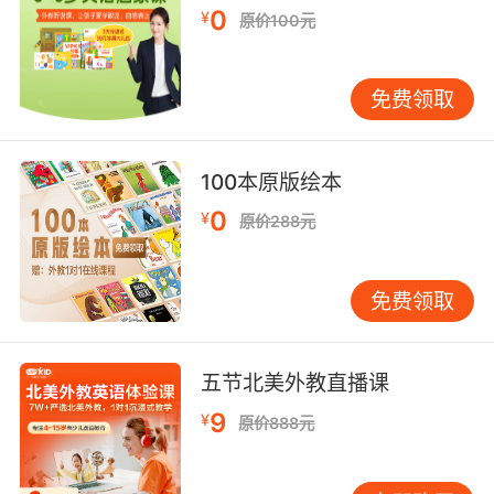
9. Robert, this is your turf, not mine.
0
¥
原价100元
罗伯特 这是你的地盘 不是我的
免费领取
100本原版绘本
0
¥
原价288元
免费领取
五节北美外教直播课
9
¥
原价888元