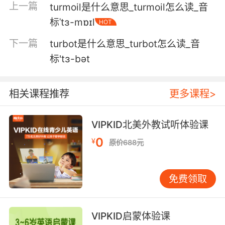
上一篇
turmoil是什么意思_turmoil怎么读_音
我們是在他們的領土上 要遵守他們的法律
标ˈtɜ-mɒɪl
HOT
5. And if you want to get her off you, you
下一篇
turbot是什么意思_turbot怎么读_音
can't do it on your turf.
标'tɜ-bət
如果你想摆脱她 你不能在你的地盘上跟她斗
相关课程推荐
更多课程>
6. Well, while you're on my turf, I'm the boss.
你现在由我负责 我说了算
VIPKID北美外教试听体验课
0
7. You can't come here and tag our turf.
¥
原价688元
你不能到这里来标记我们的领地
免费领取
8. They were moving product on our turf.
他们在我们的地方转移产品
VIPKID启蒙体验课