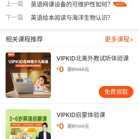
养。比如，对于纸张，有“thick paper（厚纸）”
上一篇
英语网课设备的可维护性如何？
HOT
“thin paper（薄纸）”之分，在挑选的过程中，孩
下一篇
英语绘本阅读与海洋生物认识？
子们可以学习用英语描述纸张的质地。除了基本
的制作材料，还可以引导孩子了解一些辅助工具
的英文名称，如“ruler（尺子）”用于测量和绘制
相关课程推荐
更多课程>
直线，“pencil（铅笔）”用于标记。当孩子们用英
语说出这些工具的名称，并知道它们的用途时，
VIPKID北美外教试听体验课
英语就不再是枯燥的语言知识，而是与实际操作
紧密相连的有用工具。而且，在准备材料的过程
0
¥
原价688元
中，孩子们可以学会用英语表达数量，如“a
piece of paper（一张纸）”“two pairs of
scissors（两把剪刀）”，这有助于他们掌握英语
免费领取
中的量词和名词单复数的用法。
制作步骤里的英语实践
VIPKID启蒙体验课
制作飞机的步骤是英语手工制作教程的核心部
0
¥
原价100元
分，也是英语学习的重要场景。开始制作时，第
一步通常是绘制飞机的模板，这时孩子们会用到