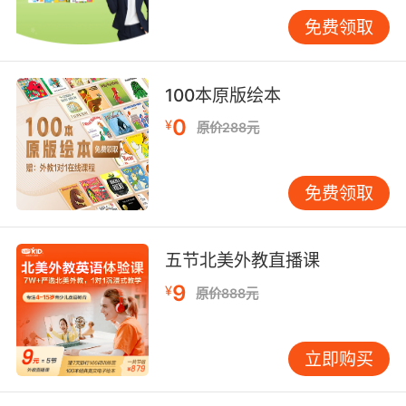
“draw（画）”这个词，他们可以说“I'm going to
免费领取
draw the template of the plane.（我要画飞机
的模板。）”在折叠纸张的过程中，“fold along
the line（沿着线折叠）”这样的表达不断出现，
100本原版绘本
让孩子们在动作中熟悉了英语的指令表达。当到
0
¥
原价288元
了组装部件的环节，“put the wing on the
body（把机翼安装在机身上）”等句子，使孩子
们学会了用英语描述物体的位置和动作关系。整
免费领取
个制作过程，孩子们仿佛在进行一场英语的情景
剧，每个动作都对应着准确的英语表达，这不仅
提高了他们的英语口语能力，还让他们明白了英
五节北美外教直播课
语在实际生活中的应用场景，增强了他们学习英
9
¥
原价888元
语的自信心和积极性。
教学应用与效果
立即购买
在教学中引入“英语手工制作教程：制作飞机”这
样的活动，有着显著的效果。对于教师来说，这