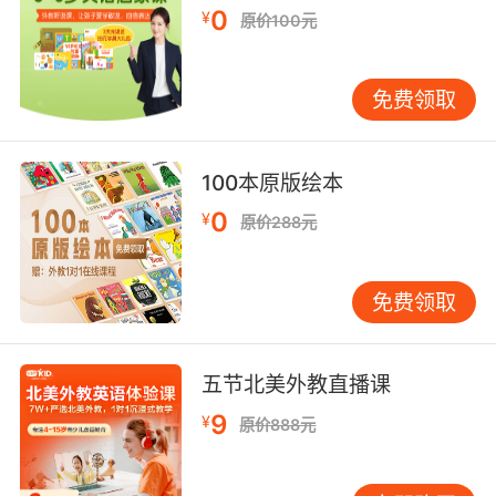
teachers.
0
¥
原价100元
番茄要吗？ 我要去砸特派老师
免费领取
10. Whoever owns the pelts owns the camp.
有毛皮的人就统治整个营地
100本原版绘本
0
¥
原价288元
免费领取
五节北美外教直播课
9
¥
原价888元