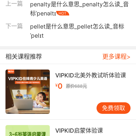
上一篇
penalty是什么意思_penalty怎么读_音
要不是苹果太贵了 他可能就拿苹果砸你了
标ˈpenəltɪ
HOT
5. All these pelts, and nowhere to put them.
下一篇
pellet是什么意思_pellet怎么读_音标
ˈpelɪt
这么多毛皮 却没地方放
6. I fashioned the squirrel pelts into a cushion.
相关课程推荐
更多课程>
我用松鼠的皮毛做了个漂亮的抱枕
VIPKID北美外教试听体验课
7. He hates the way it feels pelting his skin.
0
¥
原价688元
他讨厌雨落在皮肤上的感觉
8. It had sheen uh, beaver pelt, I'd say.
免费领取
很有光泽 我觉得是海狸皮
VIPKID启蒙体验课
9. Tomato? I'm going to pelt the supply