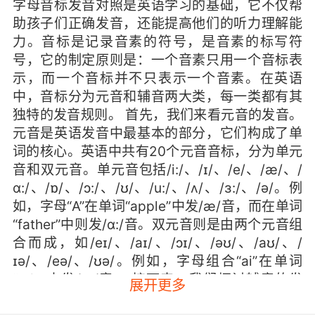
字母音标发音对照是英语学习的基础，它不仅帮
助孩子们正确发音，还能提高他们的听力理解能
力。音标是记录音素的符号，是音素的标写符
号，它的制定原则是：一个音素只用一个音标表
示，而一个音标并不只表示一个音素。在英语
中，音标分为元音和辅音两大类，每一类都有其
独特的发音规则。 首先，我们来看元音的发音。
元音是英语发音中最基本的部分，它们构成了单
词的核心。英语中共有20个元音音标，分为单元
音和双元音。单元音包括/i:/、/ɪ/、/e/、/æ/、/
ɑ:/、/ɒ/、/ɔ:/、/ʊ/、/u:/、/ʌ/、/ɜ:/、/ə/。例
如，字母“A”在单词“apple”中发/æ/音，而在单词
“father”中则发/ɑ:/音。双元音则是由两个元音组
合而成，如/eɪ/、/aɪ/、/ɔɪ/、/əʊ/、/aʊ/、/
ɪə/、/eə/、/ʊə/。例如，字母组合“ai”在单词
“rain”中发/eɪ/音。 接下来，我们探讨辅音的发
展开更多
音。辅音是英语发音中的辅助部分，它们与元音