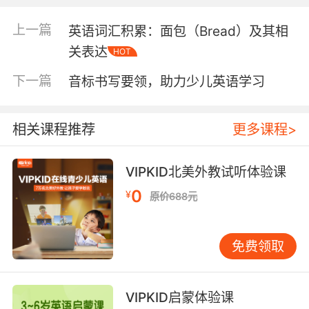
结合，形成完整的单词。英语中共有24个
辅音音
标
，包
上一篇
英语词汇积累：面包（Bread）及其相
括/p/、/b/、/t/、/d/、/k/、/g/、/f/、/v/、/
关表达
HOT
θ/、/ð/、/s/、/z/、/ʃ/、/ʒ/、/h/、/m/、/n/、/
ŋ/、/l/、/r/、/j/、/w/。例如，字母“P”在单词
下一篇
音标书写要领，助力少儿英语学习
“pen”中发/p/音，而字母“B”在单词“book”中则
发/b/音。 为了更好地帮助孩子们掌握英文字母音
标发音对照，我们可以采用以下几种方法： 音标
相关课程推荐
更多课程>
卡片游戏：制作一套音标卡片，每张卡片上写有
一个音标和对应的字母或字母组合。通过游戏的
VIPKID北美外教试听体验课
方式，让孩子们在轻松愉快的氛围中学习音标。
0
¥
发音练习：每天安排一定的时间进行发音练习，
原价688元
让孩子们反复模仿正确的发音。可以使用录音设
备，让孩子们听自己的发音，并与标准发音进行
免费领取
对比。 单词拼读：选择一些简单的单词，让孩子
们根据音标进行拼读。通过这种方式，孩子们可
以更好地理解音标与字母之间的关系。 互动教
VIPKID启蒙体验课
学：利用多媒体教学工具，如动画、视频等，让