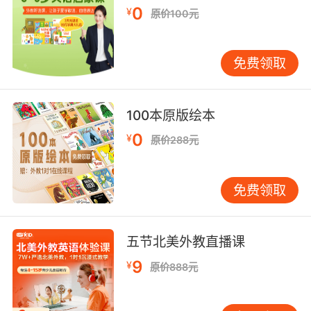
0
¥
孩子们在视觉和听觉的双重刺激下学习音标。互
原价100元
动教学可以提高孩子们的学习兴趣，增强他们的
学习效果。 音标歌曲：将音标编成歌曲，让孩子
免费领取
们通过唱歌的方式记忆音标。音乐可以帮助孩子
们更好地记忆和理解音标。 音标故事：编写一些
包含音标的小故事，让孩子们在听故事的过程中
100本原版绘本
学习音标。故事中的情节和角色可以激发孩子们
0
¥
的学习兴趣。 音标竞赛：组织音标竞赛，让孩子
原价288元
们在竞争中学习音标。竞赛可以激发孩子们的学
习动力，提高他们的学习效率。 音标墙报：在教
免费领取
室或家中制作音标墙报，将音标和对应的字母或
字母组合展示出来。孩子们可以随时查看墙报，
加深对音标的记忆。 音标练习册：为孩子们准备
五节北美外教直播课
一些音标练习册，让他们通过书写和拼读的方式
9
¥
巩固音标知识。练习册可以包括音标填空、音标
原价888元
连线等多种题型。 音标应用：鼓励孩子们在日常
生活中应用音标，如拼读单词、朗读句子等。通