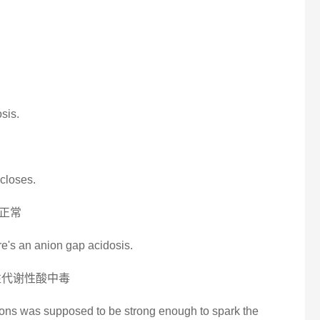
sis.
 closes.
正常
ere's an anion gap acidosis.
性代谢性酸中毒
nions was supposed to be strong enough to spark the