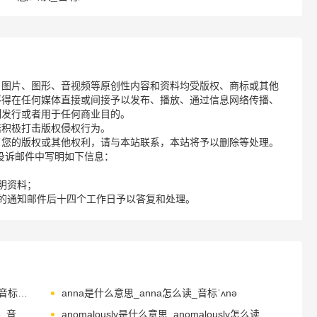
、图片、图形、音视频等原创性内容和资料均受版权、商标或其他
不得在任何媒体直接或间接予以发布、播放、通过信息网络传播、
制发行或者用于任何商业目的。
诺积极打击版权侵权行为。
了您的版权或其他权利，请与本站联系，本站将予以删除等处理。
请您在投诉邮件中写明如下信息：
明资料；
的通知邮件后十四个工作日予以答复和处理。
anisotropy是什么意思_anisotropy怎么读_音标ə'nɪsətrəpɪ
anna是什么意思_anna怎么读_音标ˈʌnə
annihilation是什么意思_annihilation怎么读_音标əˌnaɪə'leɪʃn
anomalously是什么意思_anomalously怎么读_音标ə'namələsli