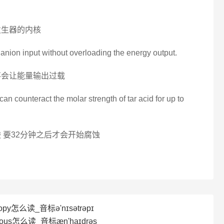
发生器的内核
he anion input without overloading the energy output.
不会让能量输出过载
an counteract the molar strength of tar acid for up to
 要32分钟之后才会开始腐蚀
ropy怎么读_音标ə'nɪsətrəpɪ
ous怎么读_音标æn'haɪdrəs