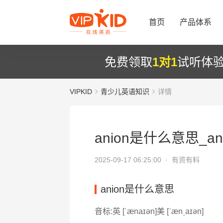
首页
产品体系
免费领取
1对1
试听体
VIPKID
青少儿英语知识
详情
anion是什么意思_an
2025-09-17 06:25:00 ·
有资有料
anion是什么意思
音标:英 [ˈænaɪən]美 [ˈænˌaɪən]