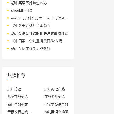
初中英语不好该怎么办
should的用法
mercury是什么意思_mercury怎么读_音标ˈmɜ-kjərɪ
《小饼干系列》绘本简介
幼儿英语公开课的相关注意事项介绍
《中国第一套儿童情景百科:农场》绘本简介
幼儿英语在线学习成效好
热搜推荐
少儿英语
少儿英语在线
儿童在线英语
在线少儿英语
幼儿早教英文
宝宝学英语早教
音标发音在线试听
幼儿英语兴趣班