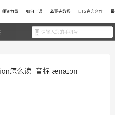
师资力量
如何上课
龚亚夫教授
ETS官方合作
最
验
ion怎么读_音标ˈænaɪən