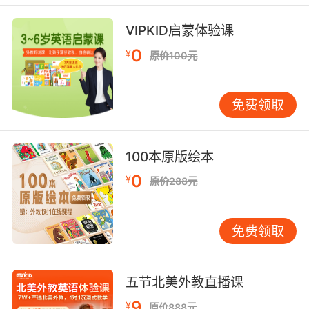
VIPKID启蒙体验课
0
¥
原价100元
免费领取
100本原版绘本
0
¥
原价288元
免费领取
五节北美外教直播课
9
¥
原价888元