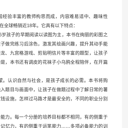
国经验丰富的教师构思而成，内容难易适中、趣味性
在全球畅销近18年。它具有以下特点：
-6岁孩子的早期阅读以读图为主，本书在绚丽的彩图之
孩子做完练习后涂色，激发其绘画兴趣，提升其动手能
接龙、九宫格游戏、剪贴明信片等丰富的题型，让孩子
的是，本书还有调皮的花袜子小乌鸦全程陪伴，在开篇
启蒙。认识自然与社会，是孩子成长的必需。本书将购
融入题目与画面中，让孩子在做题过程中了解日常的薯
取钱设施，怎样过马路才是最安全的，不同的职业分别
备能力。每一个分册的培养目标都不相同，有的侧重于
于记忆力，有的侧重于运笔能力……多项必备能力的训