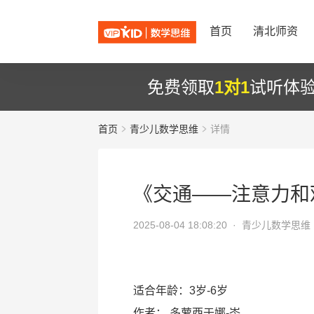
首页
清北师资
免费领取
1对1
试听体
首页
青少儿数学思维
详情
《交通——注意力和
2025-08-04 18:08:20 ·
青少儿数学思维
适合年龄：3岁-6岁
作者：
多萝西于娜-岑