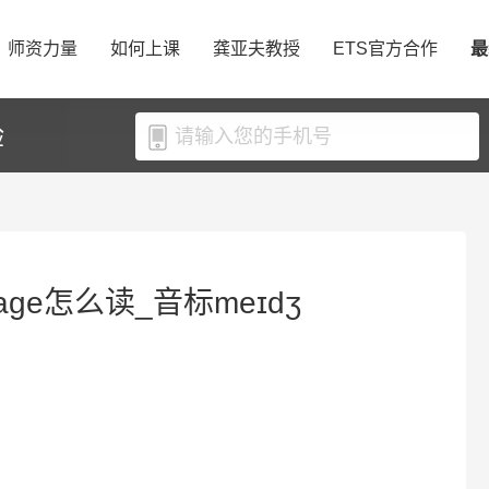
师资力量
如何上课
龚亚夫教授
ETS官方合作
最
验
ge怎么读_音标meɪdʒ