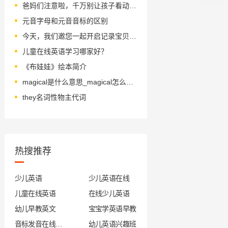
爸妈们注意啦，千万别让孩子看动画片《小猪佩奇》!!! 真的有毒啊…
元音字母和元音音标的区别
今天，我们邀您一起开启记录宝贝成长的神奇魔盒！
儿童在线英语学习哪家好？
《布娃娃》绘本简介
magical是什么意思_magical怎么读_音标ˈmædʒɪkl
they名词性物主代词
热搜推荐
少儿英语
少儿英语在线
儿童在线英语
在线少儿英语
幼儿早教英文
宝宝学英语早教
音标发音在线试听
幼儿英语兴趣班