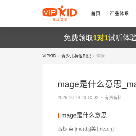
首页
产品体系
免费领取
1对1
试听体
VIPKID
青少儿英语知识
详情
mage是什么意思_ma
2025-10-24 23:10:02 ·
有资有料
mage是什么意思
音标:英 [meɪdʒ]美 [meɪdʒ]