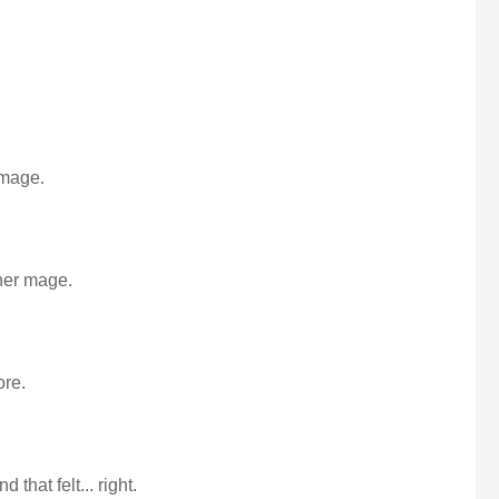
 mage.
her mage.
ore.
that felt... right.