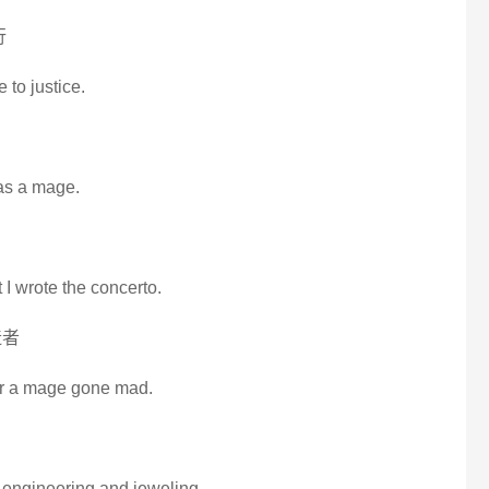
行
 to justice.
 as a mage.
I wrote the concerto.
造者
or a mage gone mad.
n engineering and jeweling.