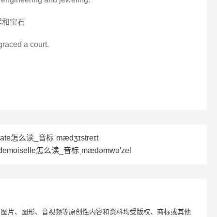
程和宝石
raced a court.
rate怎么读_音标ˈmædʒɪstreɪt
emoiselle怎么读_音标ˌmædəmwə'zel
、图片、图形、音视频等原创性内容和资料均受版权、商标或其他