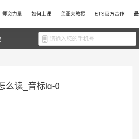
师资力量
如何上课
龚亚夫教授
ETS官方合作
最
验
h怎么读_音标lɑ-θ