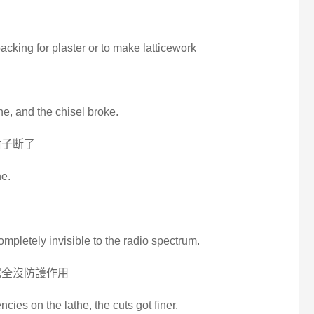
acking for plaster or to make latticework
the, and the chisel broke.
凿子断了
he.
ompletely invisible to the radio spectrum.
完全沒防護作用
cies on the lathe, the cuts got finer.