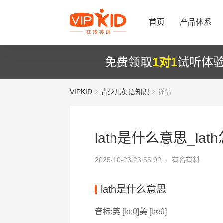
首页
产品体系
免费领取
1对1
试听体
VIPKID
青少儿英语知识
详情
lath是什么意思_lat
2025-10-23 23:55:02 ·
有资有料
lath是什么意思
音标:英 [lɑ:θ]美 [læθ]