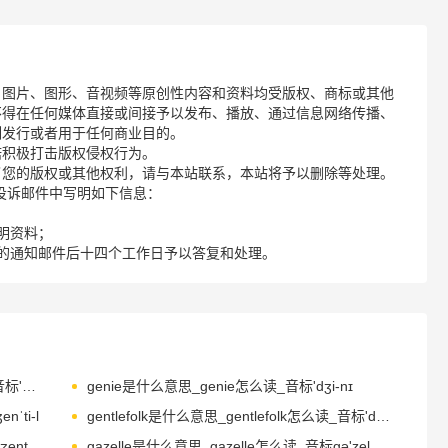
、图片、图形、音视频等原创性内容和资料均受版权、商标或其他
不得在任何媒体直接或间接予以发布、播放、通过信息网络传播、
制发行或者用于任何商业目的。
诺积极打击版权侵权行为。
了您的版权或其他权利，请与本站联系，本站将予以删除等处理。
请您在投诉邮件中写明如下信息：
明资料；
的通知邮件后十四个工作日予以答复和处理。
gemstone是什么意思_gemstone怎么读_音标'dʒemstəʊn
genie是什么意思_genie怎么读_音标'dʒi-nɪ
ˈti-l
gentlefolk是什么意思_gentlefolk怎么读_音标'dʒentlfəʊk
gentrify是什么意思_gentrify怎么读_音标ˈdʒentrɪfaɪ
gazelle是什么意思_gazelle怎么读_音标ɡə'zel