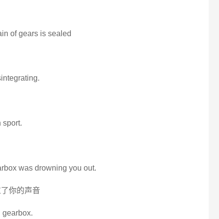
ain of gears is sealed
integrating.
 sport.
earbox was drowning you out.
过了你的声音
ch gearbox.