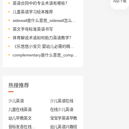
App下载
英语合同中的专业术语有哪些？
儿童英语学习绘本推荐
sidewall是什么意思_sidewall怎么读_音标'saɪdwɔ-l
英文字母标准英语书写
体育解说术语如何助力英语教学？
《乐悠悠小宝贝:婴幼儿必需的精神辅食!》绘本简介
complementary是什么意思_complementary怎么读_音标ˌkɒmplɪˈmentrɪ
热搜推荐
少儿英语
少儿英语在线
儿童在线英语
在线少儿英语
幼儿早教英文
宝宝学英语早教
音标发音在线试听
幼儿英语兴趣班