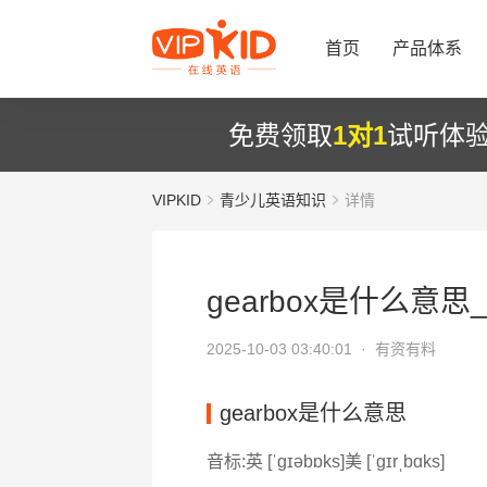
首页
产品体系
免费领取
1对1
试听体
VIPKID
青少儿英语知识
详情
gearbox是什么意思_
2025-10-03 03:40:01 ·
有资有料
gearbox是什么意思
音标:英 [ˈɡɪəbɒks]美 [ˈɡɪrˌbɑks]