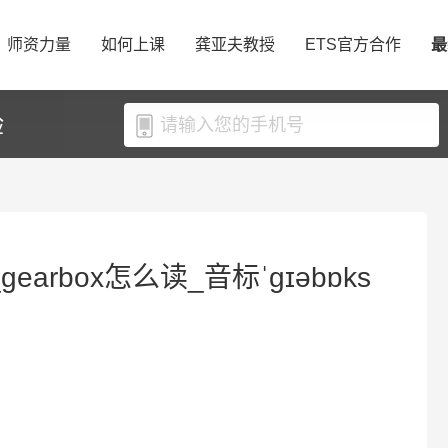
师资力量
如何上课
龚亚夫教授
ETS官方合作
最
验
gearbox怎么读_音标ˈɡɪəbɒks