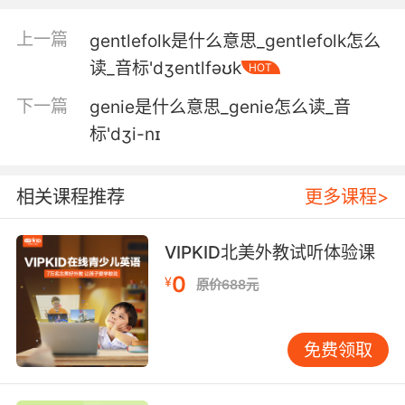
customers.
上一篇
gentlefolk是什么意思_gentlefolk怎么
我那些有教养的客户对盐需求量不大
读_音标'dʒentlfəʊk
HOT
6. Don't be fooled by his, uh, genteel accent
下一篇
genie是什么意思_genie怎么读_音
and all the bowing.
标'dʒi-nɪ
别被他那古典的口音 和几个鞠躬给蒙骗了
7. Even the chimneys are puttering out
相关课程推荐
更多课程>
genteel little wisps of oke.
VIPKID北美外教试听体验课
即使烟囱里 也只是飘出淡淡的几缕轻烟
0
¥
原价688元
免费领取