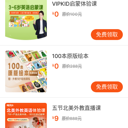
VIPKID启蒙体验课
0
¥
原价100元
免费领取
100本原版绘本
0
¥
原价288元
免费领取
五节北美外教直播课
9
¥
原价888元