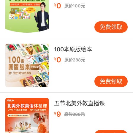
0
¥
原价100元
免费领取
100本原版绘本
0
¥
原价288元
免费领取
五节北美外教直播课
9
¥
原价888元