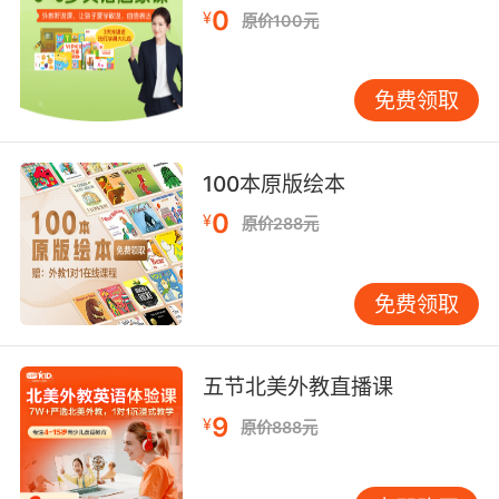
0
¥
原价100元
免费领取
100本原版绘本
0
¥
原价288元
免费领取
五节北美外教直播课
9
¥
原价888元