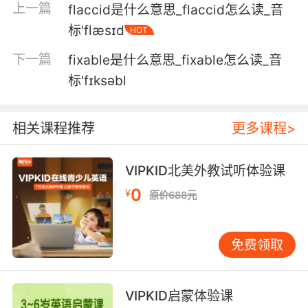
上一篇
flaccid是什么意思_flaccid怎么读_音
恐怕每年這個時候我們這裏 沒有多少人會買碳酸
标'flæsɪd
HOT
飲料
下一篇
fixable是什么意思_fixable怎么读_音
6. So, I suggest a tonic of fizzy water, which
标'fɪksəbl
will give her water and air.
我建议给她一瓶气泡水 补充她水喝空气
相关课程推荐
更多课程>
7. Let me think, a club of sweaty dancing
VIPKID北美外教试听体验课
teenagers imbibing virgin coladas, fizzy juice
0
drinks, and coffeeinfused colas.
¥
原价688元
让我想想 一群汗流浃背的跳舞少年 喝着凤梨椰汁
碳酸果汁 还有加了咖啡的可乐
免费领取
VIPKID启蒙体验课