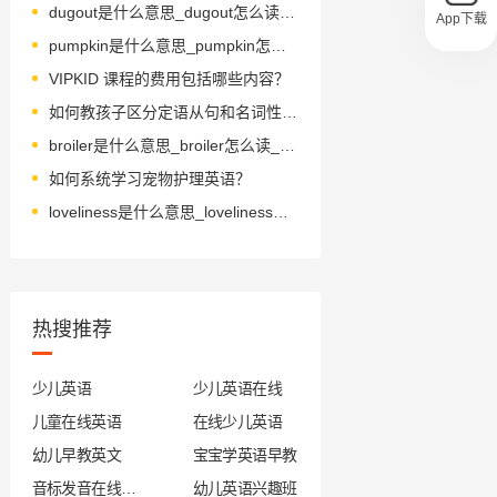
dugout是什么意思_dugout怎么读_音标'dʌɡaʊt
App下载
pumpkin是什么意思_pumpkin怎么读_音标ˈpʌmpkɪn
VIPKID 课程的费用包括哪些内容？
如何教孩子区分定语从句和名词性从句
broiler是什么意思_broiler怎么读_音标'brɒɪlə(r)
如何系统学习宠物护理英语？
loveliness是什么意思_loveliness怎么读_音标ˈlʌvlɪnəs
热搜推荐
少儿英语
少儿英语在线
儿童在线英语
在线少儿英语
幼儿早教英文
宝宝学英语早教
音标发音在线试听
幼儿英语兴趣班