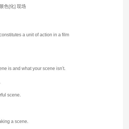
 景色[化] 现场
onstitutes a unit of action in a film
ene is and what your scene isn't.
么
rful scene.
aking a scene.