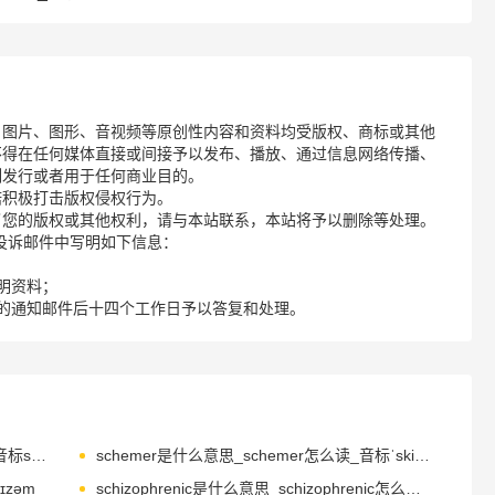
、图片、图形、音视频等原创性内容和资料均受版权、商标或其他
不得在任何媒体直接或间接予以发布、播放、通过信息网络传播、
制发行或者用于任何商业目的。
诺积极打击版权侵权行为。
了您的版权或其他权利，请与本站联系，本站将予以删除等处理。
请您在投诉邮件中写明如下信息：
明资料；
的通知邮件后十四个工作日予以答复和处理。
schematic是什么意思_schematic怎么读_音标ski-ˈmætɪk
schemer是什么意思_schemer怎么读_音标ˈski-mə(r)
ɪzəm
schizophrenic是什么意思_schizophrenic怎么读_音标ˌskɪtsəˈfrenɪk