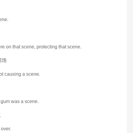
cene.
were on that scene, protecting that scene.
现场
ot causing a scene.
ow gum was a scene.
氛
over.