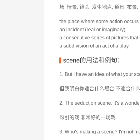
场, 情景, 镜头, 发生地点, 道具, 布景,
the place where some action occurs
an incident (real or imaginary)
a consecutive series of pictures that c
a subdivision of an act of a play
scene的用法和例句：
1. But I have an idea of what your sc
但我明白你適合什么場合 不適合什
2. The seduction scene, it's a wonde
勾引的戏 非常好的一场戏
3. Who's making a scene? I'm not m