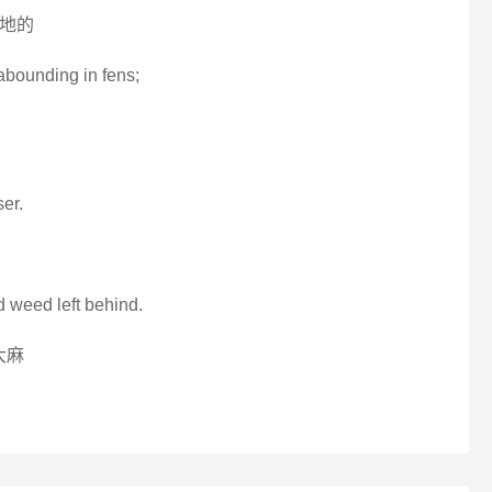
泽地的
; abounding in fens;
er.
d weed left behind.
大麻