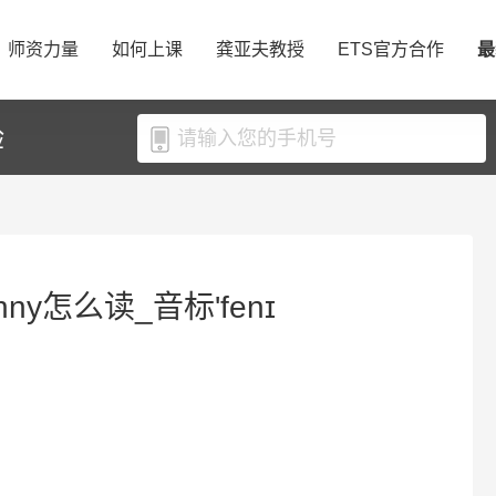
师资力量
如何上课
龚亚夫教授
ETS官方合作
最
验
nny怎么读_音标'fenɪ