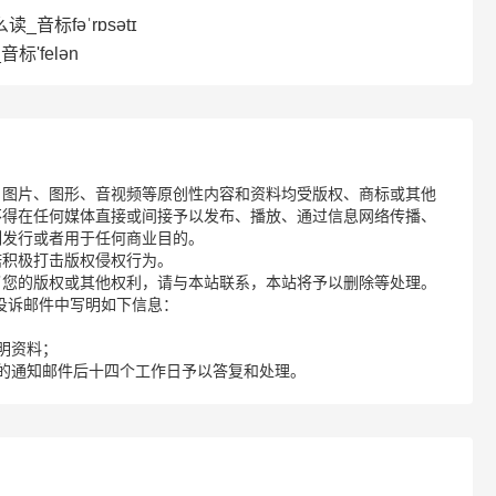
么读_音标fəˈrɒsətɪ
标'felən
、图片、图形、音视频等原创性内容和资料均受版权、商标或其他
不得在任何媒体直接或间接予以发布、播放、通过信息网络传播、
制发行或者用于任何商业目的。
诺积极打击版权侵权行为。
了您的版权或其他权利，请与本站联系，本站将予以删除等处理。
请您在投诉邮件中写明如下信息：
明资料；
的通知邮件后十四个工作日予以答复和处理。