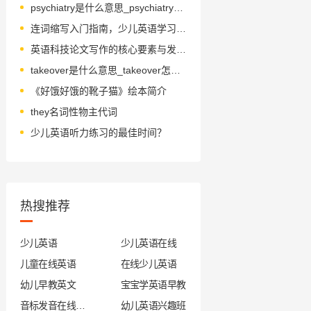
psychiatry是什么意思_psychiatry怎么读_音标saɪˈkaɪətrɪ
连词缩写入门指南，少儿英语学习好帮手
英语科技论文写作的核心要素与发展路径？
takeover是什么意思_takeover怎么读_音标ˈteɪkəʊvə(r)
《好饿好饿的靴子猫》绘本简介
they名词性物主代词
少儿英语听力练习的最佳时间？
热搜推荐
少儿英语
少儿英语在线
儿童在线英语
在线少儿英语
幼儿早教英文
宝宝学英语早教
音标发音在线试听
幼儿英语兴趣班