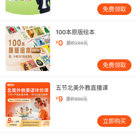
学教育学院研究发现，结合VR训练的学员在空间
免费领取
描述能力测试中得分高出对照组47%，证明技术
介入有效拓展了传统教学的边界。 五、家校协同
机制巩固学习成果 家长端APP的课堂可视化功
100本原版绘本
能，使家长能实时查看学习报告与互动录像。专
0
¥
原价288元
业教研团队设计的家庭口语任务包，将课堂训练
延伸至生活场景。例如超市寻宝亲子游戏，要求
家长用英文描述商品位置，既巩固教学成果又增
免费领取
强家庭语言氛围。复旦大学家庭教育研究中心指
出，家校配合度每提升10%，学员口语应用能力
相应增强15%。 总结来看，VIPKID通过构建沉浸
五节北美外教直播课
式教学场域、创造高频互动机会、实施精准个性
9
¥
原价888元
化训练、融合前沿技术手段、建立家校共育生
态，形成了完整的口语能力培养闭环。其成功经
验表明，在线语言教育需兼顾系统性与趣味性，
立即购买
在保持教学专业性的同时激活学习内驱力。未来
可进一步探索脑科学研究成果在语音训练中的应