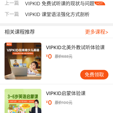
上一篇
VIPKID 免费试听课的现状与问题
HOT
输出。剑桥大学语言研究中心跟踪数据显示，持
续6个月高频互动的学员，口语流利度提升幅度达
下一篇
VIPKID 课堂语法强化方式剖析
传统教学的2.3倍。 三、个性化学习路径精准突
破瓶颈 基于AI算法的智能测评系统，从发音准确
度、语法复杂度、反应速度三个维度建立能力模
相关课程推荐
更多课程>
型。针对学员的薄弱环节，系统自动推送专项训
练包：语音辨识技术实时纠正口型偏差，语法引
VIPKID北美外教试听体验课
擎动态标注句式错误，而情景模拟游戏则强化应
0
¥
原价688元
激表达能力。某北京学员的案例显示，通过系统
推荐的连词成句专项训练，其复杂句式使用频率
从12%提升至35%。这种数据驱动的个性化方
免费领取
案，使学习效率提升显著。 四、技术赋能创新练
习场景 VR课堂模块将语言学习拓展至虚拟真实环
境，学员在3D纽约街头完成问路、点餐等任务，
VIPKID启蒙体验课
空间坐标与语音指令的联动极大增强表达真实
0
¥
原价100元
性。AI语伴功能则提供24小时陪练服务，其情感
识别算法能根据学员情绪调整对话策略。哈佛大