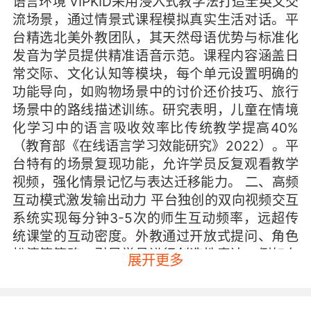
语言环境 VIPKID采用浸入式教学法打造全英文交
流场景，通过情景式课程模拟真实生活对话。平
台精选北美外教团队，其天然母语优势与标准化
发音为学员提供精准语音示范。课程内容涵盖日
常交际、文化认知等模块，每个单元设置明确的
功能导向，如购物场景中的讨价还价技巧、旅行
场景中的路线描述训练。研究表明，儿童在情境
化学习中的语言吸收效率比传统教学提高40%
（教育部《在线语言学习效能研究》2022）。平
台特有的场景复现功能，允许学员反复观看教学
视频，强化情景记忆与表达迁移能力。 二、高频
互动模式激发输出动力 平台独创的双向视频交互
系统实现每分钟3-5次的师生互动频率，远超传
统课堂的互动密度。外教通过开放式提问、角色
扮演等策略，引导学员进行创造性表达。例如在
展开更多
我的一天主题课中，外教不仅询问常规活动，更
要求学员用过去时态串联事件发展逻辑。这种脚
手架式引导策略，有效降低表达焦虑，促进语言