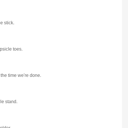
e stick.
psicle toes.
 the time we're done.
cle stand.
older.