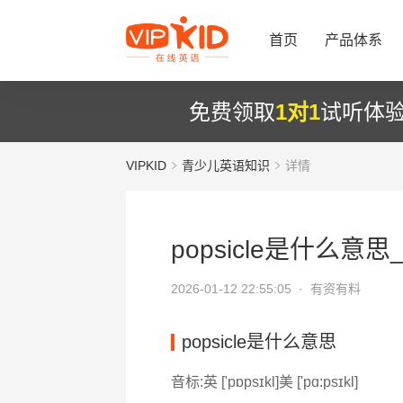
首页
产品体系
免费领取
1对1
试听体
VIPKID
青少儿英语知识
详情
popsicle是什么意思_p
2026-01-12 22:55:05 ·
有资有料
popsicle是什么意思
音标:英 ['pɒpsɪkl]美 ['pɑ:psɪkl]