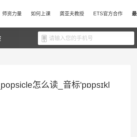
师资力量
如何上课
龚亚夫教授
ETS官方合作
最
验
opsicle怎么读_音标'pɒpsɪkl