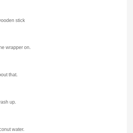
wooden stick
 the wrapper on.
bout that.
wash up.
conut water.