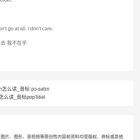
't go at all. I don't care.
去 我不在乎
in怎么读_音标ˈpɔ-səlɪn
怎么读_音标pɒp'litiәl
、图片、图形、音视频等原创性内容和资料均受版权、商标或其他